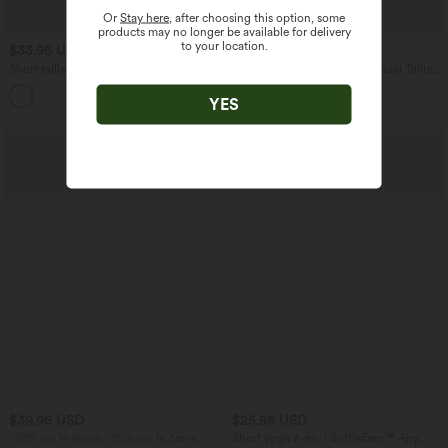
Or
Stay here
, after choosing this option, some
products may no longer be available for delivery
to your location.
$33.95 USD
$50.95 USD
$36.95 USD
Short tailleur ample DayStretch taille
Halara Flex™ Jean Large Casual Taille
haute 17,5 cm avec poches
Haute Poches Multiples Tricot
+4
Extensible Délavé
YES
$39.95 USD
$25.95 USD
-20% sur le 2ème, -25% sur le 3ème
Short yoga 2-en-1 SoftlyZero™ Airy