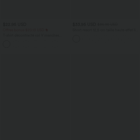
$22.95 USD
$33.95 USD
$36.95 USD
Offres bonus $20.13 USD
Short resort 12,5 cm taille haute effet lin
avec ourlet roulotté et poches
T-shirt décontracté col V manches
courtes coupe courte