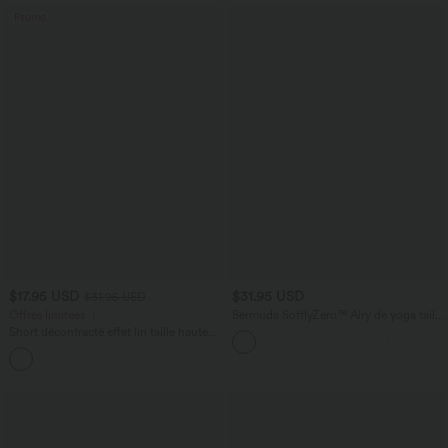
Promo
$17.95 USD
$31.95 USD
$31.95 USD
Offres limitées ！
Bermuda SoftlyZero™ Airy de yoga taille
haute avec poches multiples et effet
Short décontracté effet lin taille haute
frais InstantCool
avec cordon de serrage et poches
latérales