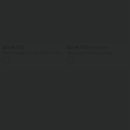
$33.95 USD
$27.95 USD
$31.95 USD
Short de yoga 2-en-1 SoftlyZero™ Airy
Blouse esprit bureau oversize
taille très haute effet frais InstantCool
défroissage facile, col V et manches
+10
22,8 cm avec poches
courtes