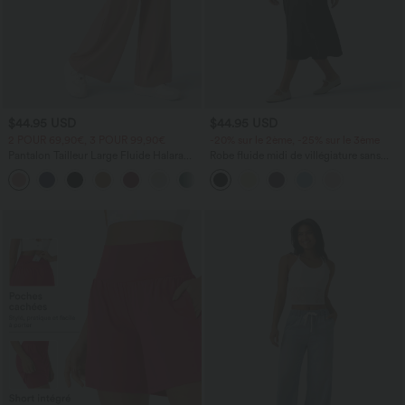
$44.95 USD
$44.95 USD
2 POUR 69,90€, 3 POUR 99,90€
-20% sur le 2ème, -25% sur le 3ème
Pantalon Tailleur Large Fluide Halara
Robe fluide midi de villégiature sans
Flex™ Gaufré Taille Haute Poches
manches, encolure carrée, dos nu croisé,
+21
Latérales
fronces et soutien-gorge intégré