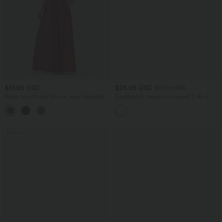
$61.95 USD
$25.95 USD
$27.95 USD
Robe maxi fluide dos nu, avec brassière
DayStretch Jupe mini casual 2-en-1
intégrée et poches
bodycon plissée croisée taille haute
Promo