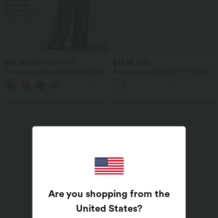
$50.95 USD
$44.95 USD
$56.95 USD
Combinaison décontractée large chinée
Robe moulante SoftlyZero™ Airy fendue
froncée bretelles ajustables avec poches
à effet frais InstantCool, brassière
+10
- Easy Peasy
intégrée, dos nu croisé à lacets,
légèrement plissée pour invitée de
mariage et demoiselle d'honneur
Are you shopping from the
United States
?