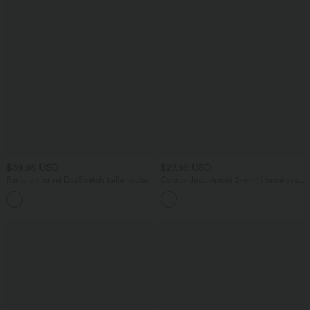
$39.95 USD
$27.95 USD
Pantalon barrel DayStretch taille haute
Caraco décontracté 2-en-1 froncé avec
avec poches
brassière intégrée bretelles réglables
+5