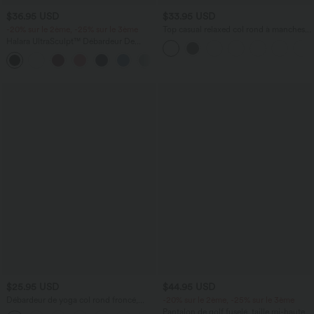
$36.95 USD
$33.95 USD
-20% sur le 2ème, -25% sur le 3ème
Top casual relaxed col rond à manches
chauve-souris
Halara UltraSculpt™ Débardeur De
Course à Col en U Dos Nu Ourlet
+11
Incurvé Croisé
$25.95 USD
$44.95 USD
Débardeur de yoga col rond froncé,
-20% sur le 2ème, -25% sur le 3ème
tissu rafraîchissant - Protection UPF50+
Pantalon de golf fuselé, taille mi-haute,