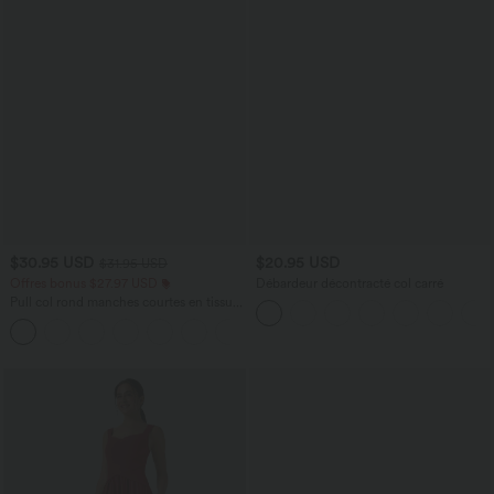
$30.95 USD
$20.95 USD
$31.95 USD
Offres bonus $27.97 USD
Débardeur décontracté col carré
Pull col rond manches courtes en tissu
gaufré
+1