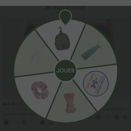
À découvrir
$44.95 USD
$41.95 USD
2 POUR 69,90€, 3 POUR 99,90€
Pantalon large fluide taille haute avec
cordon de serrage, poches latérales et
Pantalon tailleur Halara Flex™
aspect lin
DayStretch coupe droite taille haute
+23
avec poches