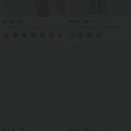
$31.95 USD
$53.95 USD
$56.95 USD
Short de yoga SoftlyZero™ Airy 2-en-1
Jean décontracté taille mi-haute en
taille très haute avec poches et effet frais
lyocell drapé avec cordon de serrage et
+23
InstantCool 17,5 cm
poches
Promo
$22.95 USD
$29.95 USD
$61.95 USD