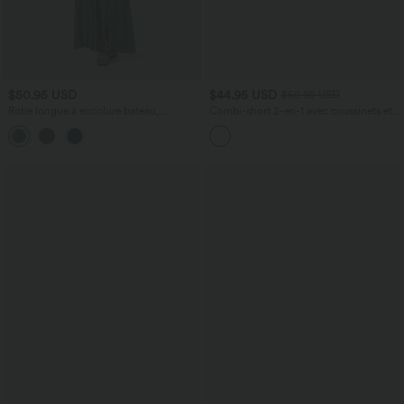
$50.95 USD
$44.95 USD
$50.95 USD
Robe longue à encolure bateau,
Combi-short 2-en-1 avec coussinets et
bretelles asymétriques, côtés froncés et
poches - Édition Easy Peasy
+4
poches