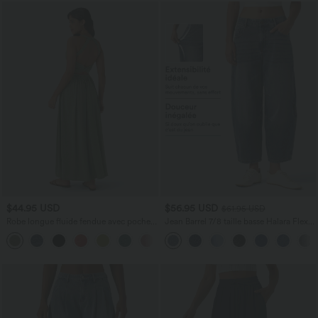
$44.95 USD
$56.95 USD
$61.95 USD
Robe longue fluide fendue avec poches
Jean Barrel 7/8 taille basse Halara Flex™
latérales, dos nu et effet torsadé
avec poches zippées
+8