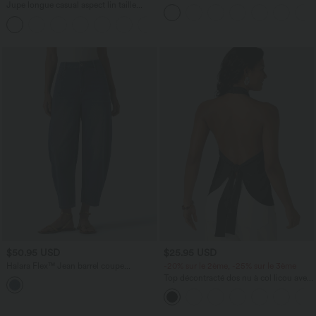
effet frais InstantCool taille très haute
Jupe longue casual aspect lin taille
12,5 cm avec poches, longueur allongée
haute avec cordon de serrage
$50.95 USD
$25.95 USD
Halara Flex™ Jean barrel coupe
-20% sur le 2ème, -25% sur le 3ème
tonneau taille mi-haute avec poches
Top décontracté dos nu à col licou avec
lien dans le dos