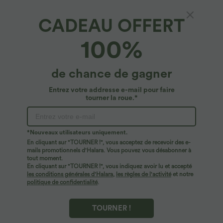
CADEAU OFFERT
100%
de chance de gagner
Entrez votre addresse e-mail pour faire
tourner la roue.*
Oops!
Nous ne semblons pas pouvoir trouver la page que
*Nouveaux utilisateurs uniquement.
vous recherchez.
En cliquant sur "TOURNER !", vous acceptez de recevoir des e-
mails promotionnels d'Halara. Vous pouvez vous désabonner à
tout moment.
Acheter plus
En cliquant sur "TOURNER !", vous indiquez avoir lu et accepté
les conditions générales d'Halara
,
les règles de l'activité
et notre
politique de confidentialité
.
TOURNER !