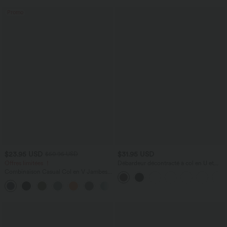
Promo
$23.95 USD
$31.95 USD
$50.95 USD
Offres limitées ！
Débardeur décontracté à col en U et
brassière intégrée
Combinaison Casual Col en V Jambes
Large Plissée Manches Courtes Poche
+5
Latérale Gaufrée Fluide