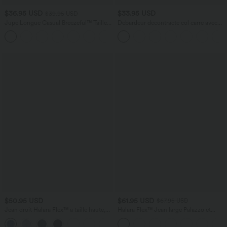
$36.95 USD
$33.95 USD
$39.95 USD
Jupe Longue Casual Breezeful™ Taille
Débardeur décontracté col carré avec
Haute à Volants 2en1 Fluide Sèchement
soutien-gorge intégré bonnets B-E
+8
Rapide Quotidien Maxi
$50.95 USD
$61.95 USD
$67.95 USD
Jean droit Halara Flex™ à taille haute,
Halara Flex™ Jean large Palazzo et
poches multiples, effet délavé et tissu
Taille Haute avec Poches Avant en Tricot
+3
extensible
Extensible Lavé