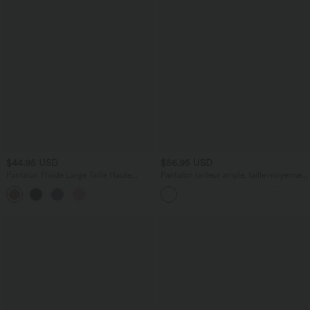
$44.95 USD
$56.95 USD
Pantalon Fluide Large Taille Haute
Pantalon tailleur ample, taille moyenne,
Poches Latérales Palazzo Solide Casual
coupe barrel, à poches
+5
Linen-Feel