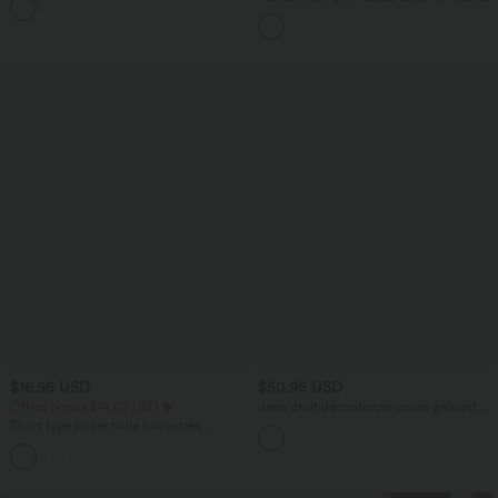
+16
cordon, ourlet courbé, séchage rapide,
avec poches—UPF40+
$16.95 USD
$50.95 USD
Offres bonus $14.52 USD
Jean droit décontracté croisé gainant
taille haute avec poches Halara Flex™
Short type boxer taille haute très
extensible et doux pour la détente