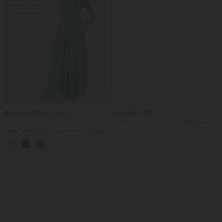
$29.95 USD
$25.95 USD
$67.95 USD
Offres limitées ！
Débardeur court décontracté chiné dos
nu ajusté torsadé avec boucle réglable
Robe longue fluide sans manches avec
brassière intégrée (Bonnets E-G) et
poches
Promo
Promo