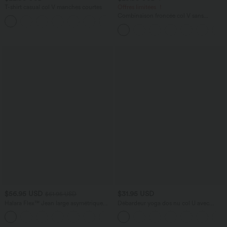
T-shirt casual col V manches courtes
Offres limitées ！
Combinaison froncée col V sans
+9
manches avec poches - Easy Peasy
$56.95 USD
$31.95 USD
$61.95 USD
Halara Flex™ Jean large asymétrique
Débardeur yoga dos nu col U avec
taille basse avec bouton, fermeture
bretelles croisées, ourlet arrondi et effet
+5
éclair et poches multiples, délavé et
frais InstantCool, protection solaire
extensible en maille
UPF50+