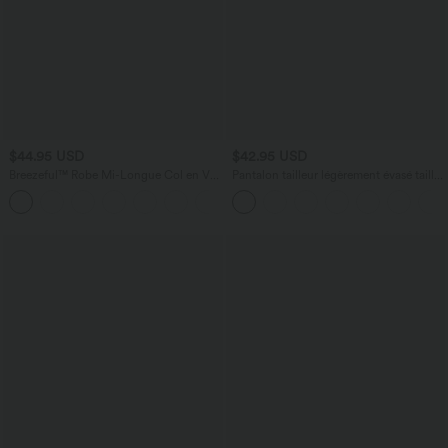
$44.95 USD
$42.95 USD
Breezeful™ Robe Mi-Longue Col en V
Pantalon tailleur légèrement évasé taille
Manches Courtes Poche Latérale Nouée
haute avec poches arrière Halara Flex™
+8
au Dos Séchage Rapide