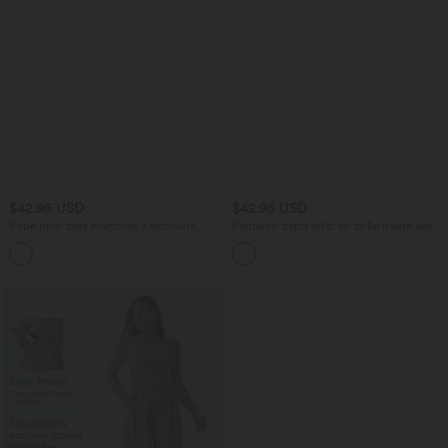
$42.95 USD
$42.95 USD
Robe midi sans manches à encolure
Pantalon capri effet lin taille haute avec
arrondie avec coussinets amovibles et
poches zippées
ourlet à volants