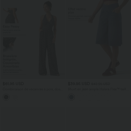
$61.95 USD
$39.95 USD
$42.95 USD
Combinaison de vacances à pois, dos
Short en jean ample Halara Flex™ taille
nu halter, coussinets amovibles, poches
haute croisé gainant décontracté avec
et accès facile Easy Peasy
poches