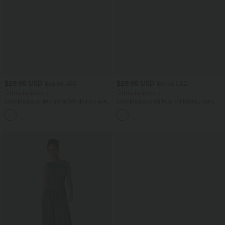
$29.95 USD
$29.95 USD
$56.95 USD
$61.95 USD
Offres limitées ！
Offres limitées ！
Combinaison décontractée dos nu avec
Combinaison tailleur col bateau sans
poches latérales
manches à rayures et nœuds sur les
+10
côtés effet frais InstantCool avec
poches, accès facile Easy Peasy