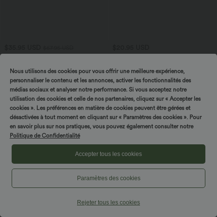
$35.95 USD
$20.95 USD
$67.95 USD
Offres limitées ！
Top décontracté à manches courtes, une
épaule dénudée et fronces
Combinaison tailleur col V sans
Nous utilisons des cookies pour vous offrir une meilleure expérience,
manches à rayures et fronces avec
+3
poches - Easy Peasy
personnaliser le contenu et les annonces, activer les fonctionnalités des
médias sociaux et analyser notre performance. Si vous acceptez notre
utilisation des cookies et celle de nos partenaires, cliquez sur « Accepter les
Promo
cookies ». Les préférences en matière de cookies peuvent être gérées et
désactivées à tout moment en cliquant sur « Paramètres des cookies ». Pour
en savoir plus sur nos pratiques, vous pouvez également consulter notre
Politique de Confidentialité
Accepter tous les cookies
Paramètres des cookies
Rejeter tous les cookies