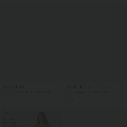
$33.95 USD
$31.95 USD
$33.95 USD
Short de travail large taille haute
Jupe longue moulante taille mi-haute
DayStretch avec poches
avec nœud devant et fronces imprimé
+11
floral/à rayures
Promo