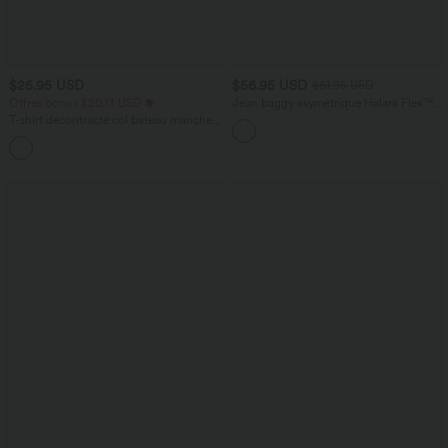
$25.95 USD
$56.95 USD
$61.95 USD
Offres bonus $20.13 USD
Jean baggy asymétrique Halara Flex™
taille haute effet délavé avec poches
T-shirt décontracté col bateau manches
courtes coton