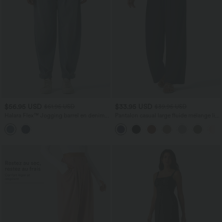
$56.95 USD
$33.95 USD
$61.95 USD
$39.95 USD
Halara Flex™ Jogging barrel en denim
Pantalon casual large fluide mélange lin
taille mi-haute avec poches
taille haute avec cordon de serrage et
poches