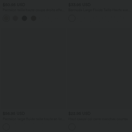
$50.95 USD
$33.95 USD
Pantalon taille haute coupe droite effet
Bermuda Large Fluide Taille Haute avec
lin avec poches
Plis et Poches Latérales en Lin
+5
Synthétique
$56.95 USD
$22.95 USD
Pantalon large fluide taille haute en lin
Haut casual col carré manches courtes
mélangé avec poches et liens latéraux