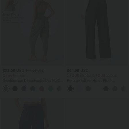
$23.95 USD
$44.95 USD
$44.95 USD
Offres limitées ！
2 POUR 69,90€, 3 POUR 99,90€
Combinaison Décontractée Dos Nu Col
Pantalon tailleur Halara Flex™
en U Torsadé Poches Latérales Plissées
DayStretch coupe droite taille haute
+11
Style Sarouel - Édition Easy Peasy
avec poches