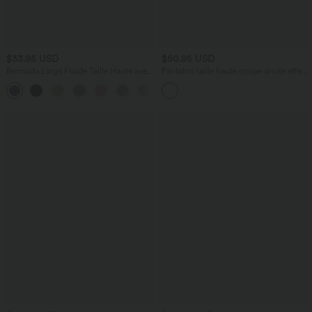
$33.95 USD
$50.95 USD
Bermuda Large Fluide Taille Haute avec
Pantalon taille haute coupe droite effet
Plis et Poches Latérales en Lin
lin avec poches
Synthétique