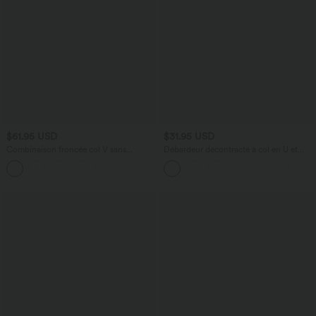
$61.95 USD
$31.95 USD
Combinaison froncée col V sans
Débardeur décontracté à col en U et
manches avec poches - Easy Peasy
brassière intégrée
+7