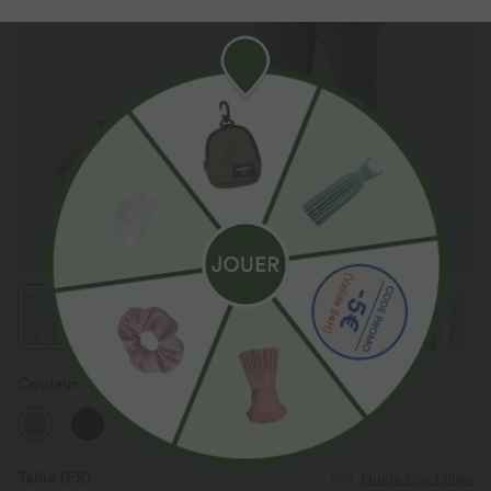
Couleur
Light Green Floral Yarn
Taille
(FR)
Guide des tailles