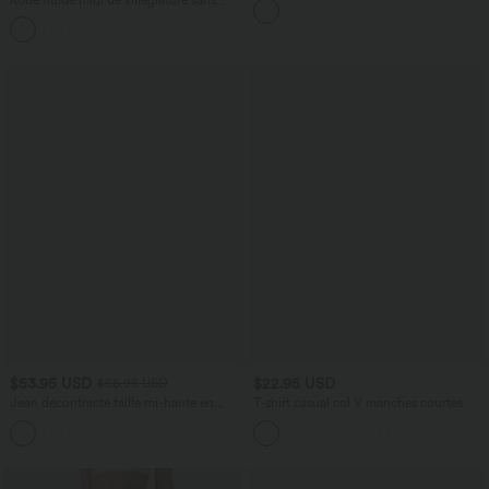
InstantCool 17,5 cm
manches, encolure carrée, dos nu croisé,
fronces et soutien-gorge intégré
$53.95 USD
$22.95 USD
$56.95 USD
Jean décontracté taille mi-haute en
T-shirt casual col V manches courtes
lyocell drapé avec cordon de serrage et
poches