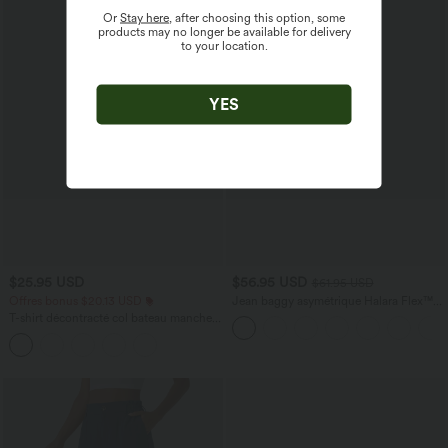
Or
Stay here
, after choosing this option, some
products may no longer be available for delivery
to your location.
YES
$25.95 USD
$56.95 USD
$61.95 USD
Offres bonus $20.13 USD
Jean baggy asymétrique Halara Flex™
taille haute effet délavé avec poches
T-shirt décontracté col bateau manches
courtes coton