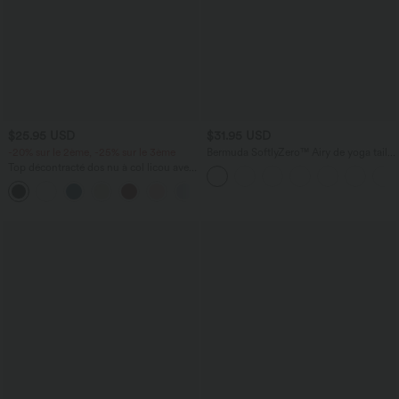
$25.95 USD
$31.95 USD
-20% sur le 2ème, -25% sur le 3ème
Bermuda SoftlyZero™ Airy de yoga taille
haute avec poches multiples et effet
Top décontracté dos nu à col licou avec
frais InstantCool
lien dans le dos
+1