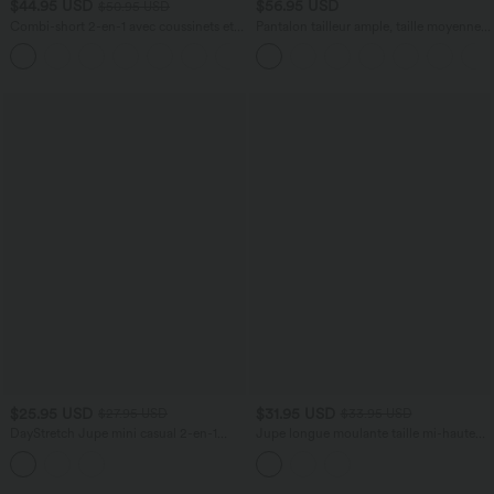
$44.95 USD
$56.95 USD
$50.95 USD
Combi-short 2-en-1 avec coussinets et
Pantalon tailleur ample, taille moyenne,
poches - Édition Easy Peasy
coupe barrel, à poches
+2
$25.95 USD
$31.95 USD
$27.95 USD
$33.95 USD
DayStretch Jupe mini casual 2-en-1
Jupe longue moulante taille mi-haute
bodycon plissée croisée taille haute
avec nœud devant et fronces imprimé
floral/à rayures