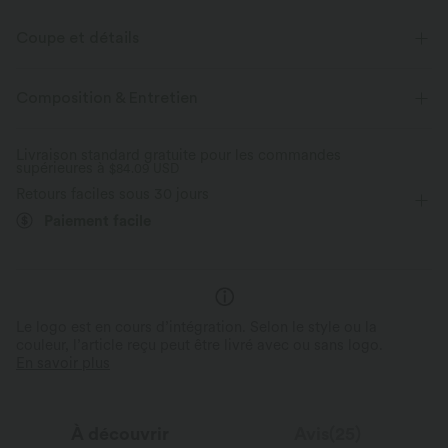
Coupe et détails
Poches latérales
Col carré
Croisé
Découpes
Composition & Entretien
Enfilable
Décontracté
Sans manches
Livraison standard gratuite pour les commandes
supérieures à
Élasticité moyenne
$84.09 USD
Élasticité quatre directions
Retours faciles sous 30 jours
Combinaison
Paiement facile
Le logo est en cours d’intégration. Selon le style ou la
couleur, l’article reçu peut être livré avec ou sans logo.
En savoir plus
À découvrir
Avis(25)