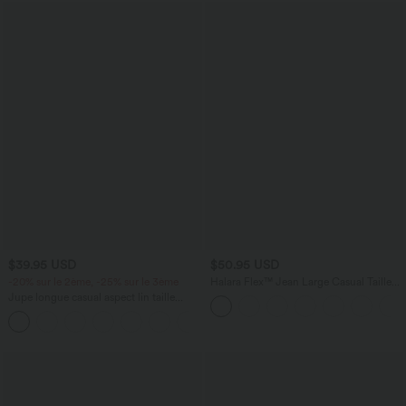
$39.95 USD
$50.95 USD
-20% sur le 2ème, -25% sur le 3ème
Halara Flex™ Jean Large Casual Taille
Haute Poches Multiples Tricot
Jupe longue casual aspect lin taille
Extensible Délavé
haute avec cordon de serrage