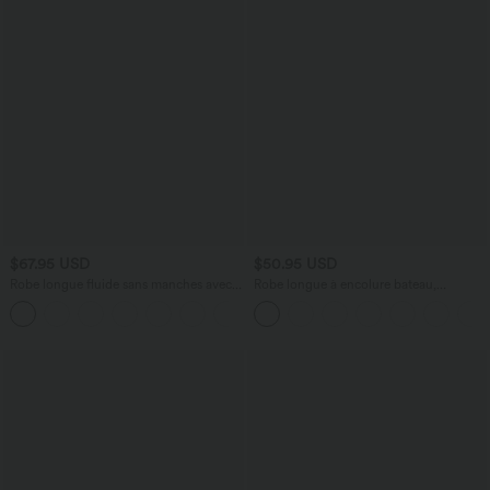
$67.95 USD
$50.95 USD
Robe longue fluide sans manches avec
Robe longue à encolure bateau,
brassière intégrée (Bonnets E-G) et
bretelles asymétriques, côtés froncés et
poches
poches