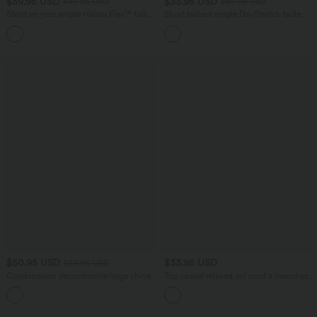
$39.95 USD
$33.95 USD
$42.95 USD
$36.95 USD
Short en jean ample Halara Flex™ taille
Short tailleur ample DayStretch taille
haute croisé gainant décontracté avec
haute 17,5 cm avec poches
poches
$50.95 USD
$33.95 USD
$56.95 USD
Combinaison décontractée large chinée
Top casual relaxed col rond à manches
froncée bretelles ajustables avec poches
chauve-souris
+10
- Easy Peasy