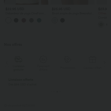
$22.95 USD
$25.95 USD
$23.95
Débardeur de yoga OneForm
Short ample de yoga Breezeful™
Offres li
Seamless Flow à découpes avec
12,5 cm taille haute avec cordon
Combinai
brassière intégrée
de serrage, empiècements en
Nu Col e
mesh contrastant, séchage
Latérales 
rapide et poches
Édition E
Nos offres
Paiement
Livraison
Promotions
Cadeau offert
différé
gratuite
Payez en plusieurs fois SANS FRAIS
Avec Klarna
ID de produit 02772391