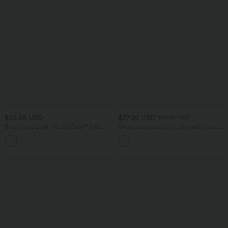
$25.95 USD
$27.95 USD
$31.95 USD
Short yoga 2-en-1 SoftlyZero™ Airy
Short décontracté effet lin taille haute
effet frais InstantCool taille très haute
avec cordon de serrage et poches
+20
12,5 cm avec poches, longueur allongée
latérales