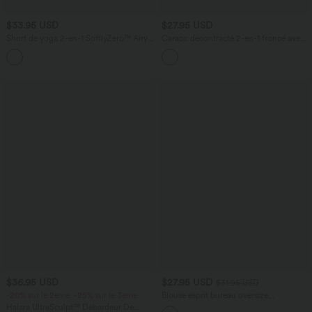
$33.95 USD
$27.95 USD
Short de yoga 2-en-1 SoftlyZero™ Airy
Caraco décontracté 2-en-1 froncé avec
taille très haute effet frais InstantCool
brassière intégrée bretelles réglables
+10
22,8 cm avec poches
$36.95 USD
$27.95 USD
$31.95 USD
-20% sur le 2ème, -25% sur le 3ème
Blouse esprit bureau oversize
défroissage facile, col V et manches
Halara UltraSculpt™ Débardeur De