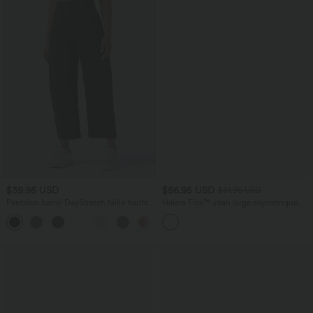
$39.95 USD
$56.95 USD
$61.95 USD
Pantalon barrel DayStretch taille haute
Halara Flex™ Jean large asymétrique
avec poches
taille basse avec bouton, fermeture
+5
éclair et poches multiples, délavé et
extensible en maille