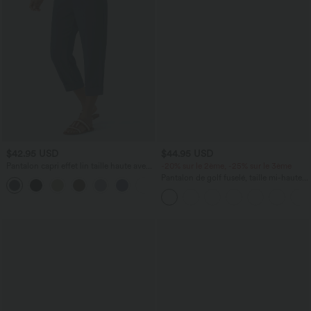
$42.95 USD
$44.95 USD
Pantalon capri effet lin taille haute avec
-20% sur le 2ème, -25% sur le 3ème
poches zippées
Pantalon de golf fuselé, taille mi-haute,
+7
cordon, ourlet courbé, séchage rapide,
avec poches—UPF40+