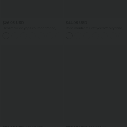
$25.95 USD
$44.95 USD
Débardeur de yoga col rond froncé,
Robe moulante SoftlyZero™ Airy fendue
tissu rafraîchissant - Protection UPF50+
à effet frais InstantCool, brassière
+16
intégrée, dos nu croisé à lacets,
légèrement plissée pour invitée de
mariage et demoiselle d'honneur