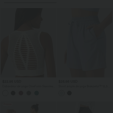
$22.95 USD
$25.95 USD
Débardeur de yoga OneForm Seamless
Short ample de yoga Breezeful™ 12,5
Flow à découpes avec brassière intégrée
cm taille haute avec cordon de serrage,
empiècements en mesh contrastant,
séchage rapide et poches
Promo