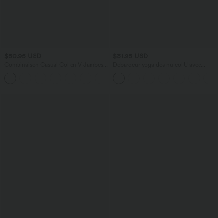
$50.95 USD
$31.95 USD
Combinaison Casual Col en V Jambes
Débardeur yoga dos nu col U avec
Large Plissée Manches Courtes Poche
bretelles croisées, ourlet arrondi et effet
+5
Latérale Gaufrée Fluide
frais InstantCool, protection solaire
UPF50+