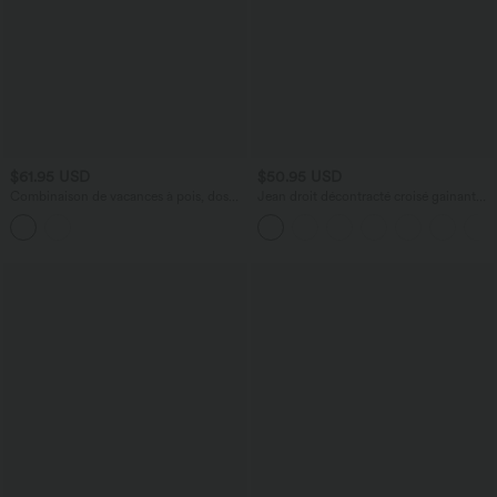
$61.95 USD
$50.95 USD
Combinaison de vacances à pois, dos
Jean droit décontracté croisé gainant
nu halter, coussinets amovibles, poches
taille haute avec poches Halara Flex™
et accès facile Easy Peasy