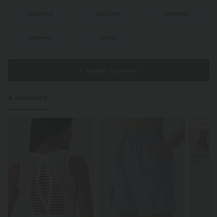
XS
(
32/34
)
S
(
34/36
)
M
(
38/40
)
L
(
42/44
)
XL
(
46
)
+ Ajouter au panier
À découvrir
Promo