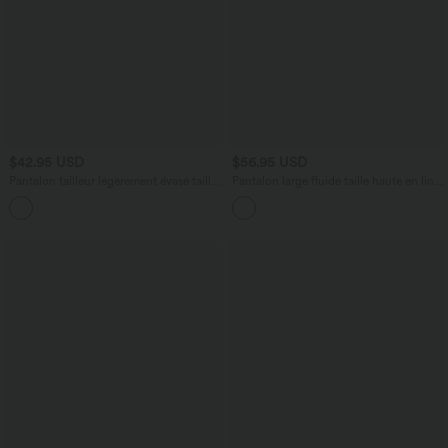
$42.95 USD
$56.95 USD
Pantalon tailleur légèrement évasé taille
Pantalon large fluide taille haute en lin
haute avec poches arrière Halara Flex™
mélangé avec poches et liens latéraux
+13