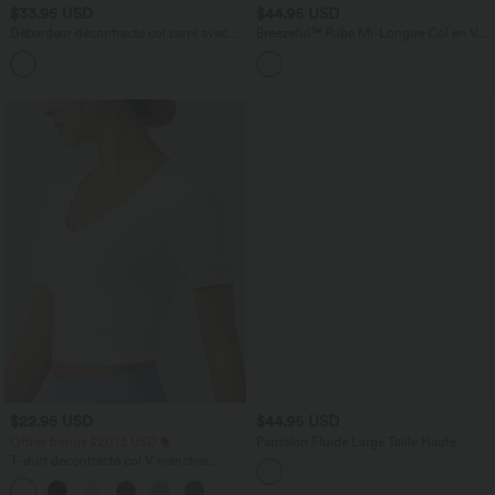
$33.95 USD
$44.95 USD
Débardeur décontracté col carré avec
Breezeful™ Robe Mi-Longue Col en V
soutien-gorge intégré bonnets B-E
Manches Courtes Poche Latérale Nouée
au Dos Séchage Rapide
$22.95 USD
$44.95 USD
Offres bonus $20.13 USD
Pantalon Fluide Large Taille Haute
Poches Latérales Palazzo Solide Casual
T-shirt décontracté col V manches
Linen-Feel
courtes coupe courte