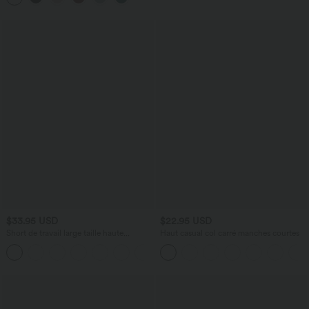
$33.95 USD
$22.95 USD
Short de travail large taille haute
Haut casual col carré manches courtes
DayStretch avec poches
+11