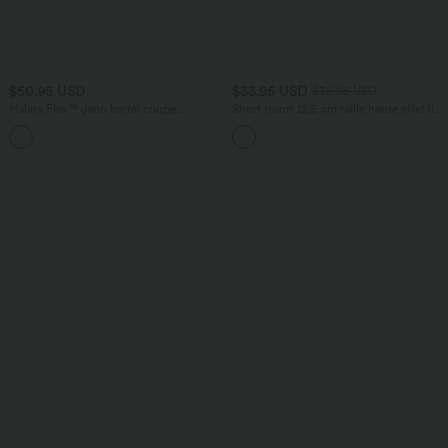
$50.95 USD
$33.95 USD
$36.95 USD
Halara Flex™ Jean barrel coupe
Short resort 12,5 cm taille haute effet lin
tonneau taille mi-haute avec poches
avec ourlet roulotté et poches