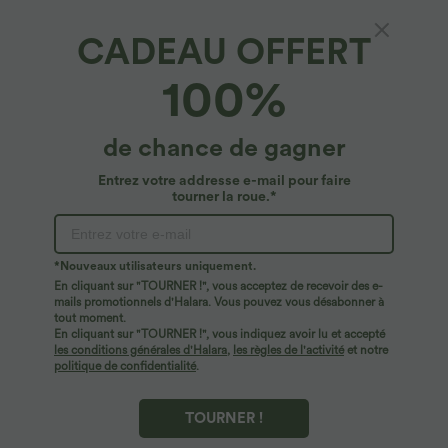
CADEAU OFFERT
Combinaison décontractée type sarouel dos
100%
nu avec encolure en U, bretelles croisées et
poches latérales - Easy Peasy
4.8
(
25
)
de chance de gagner
$23.95 USD
$44.95 USD
Entrez votre addresse e-mail pour faire
tourner la roue.*
*Nouveaux utilisateurs uniquement.
En cliquant sur "TOURNER !", vous acceptez de recevoir des e-
mails promotionnels d'Halara. Vous pouvez vous désabonner à
tout moment.
En cliquant sur "TOURNER !", vous indiquez avoir lu et accepté
les conditions générales d'Halara
,
les règles de l'activité
et notre
politique de confidentialité
.
TOURNER !