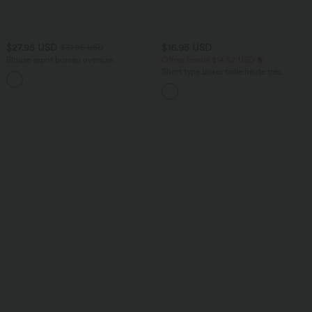
$27.95 USD
$16.95 USD
$31.95 USD
Blouse esprit bureau oversize
Offres bonus $14.52 USD
défroissage facile, col V et manches
Short type boxer taille haute très
+1
courtes
extensible et doux pour la détente