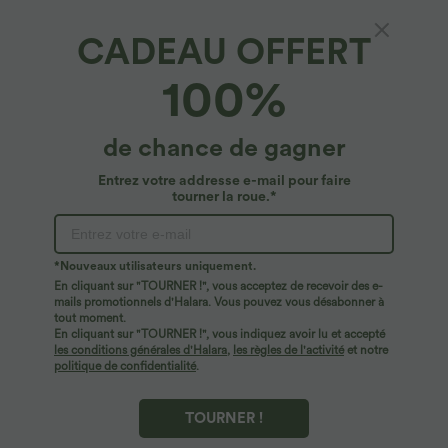
CADEAU OFFERT
100%
de chance de gagner
Entrez votre addresse e-mail pour faire
tourner la roue.*
*Nouveaux utilisateurs uniquement.
En cliquant sur "TOURNER !", vous acceptez de recevoir des e-
$44.95 USD
$56.95 USD
$61.95 USD
mails promotionnels d'Halara. Vous pouvez vous désabonner à
Robe longue fluide fendue avec poches
Jean Barrel 7/8 taille basse Halara Flex™
tout moment.
latérales, dos nu et effet torsadé
avec poches zippées
En cliquant sur "TOURNER !", vous indiquez avoir lu et accepté
+8
les conditions générales d'Halara
,
les règles de l'activité
et notre
politique de confidentialité
.
TOURNER !