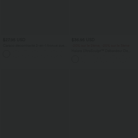
$27.95 USD
$36.95 USD
Caraco décontracté 2-en-1 froncé avec
-20% sur le 2ème, -25% sur le 3ème
brassière intégrée bretelles réglables
Halara UltraSculpt™ Débardeur De
Course à Col en U Dos Nu Ourlet
Incurvé Croisé