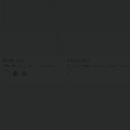
$31.95 USD
$33.95 USD
Débardeur yoga dos nu col U avec
Short de yoga 2-en-1 SoftlyZero™ Airy
bretelles croisées, ourlet arrondi et effet
taille très haute effet frais InstantCool
frais InstantCool, protection solaire
22,8 cm avec poches
UPF50+