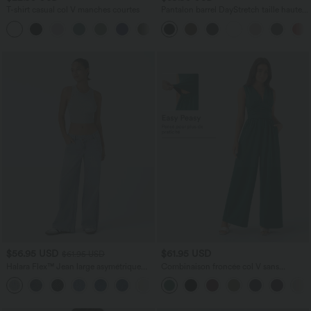
T-shirt casual col V manches courtes
Pantalon barrel DayStretch taille haute
avec poches
+9
$56.95 USD
$61.95 USD
$61.95 USD
Halara Flex™ Jean large asymétrique
Combinaison froncée col V sans
taille basse avec bouton, fermeture
manches avec poches - Easy Peasy
+5
éclair et poches multiples, délavé et
extensible en maille