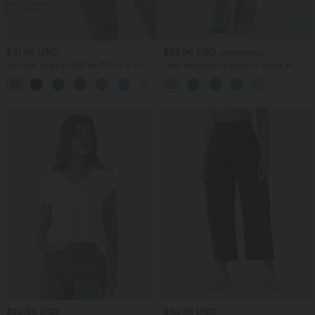
$31.95 USD
$53.95 USD
$56.95 USD
Short de yoga SoftlyZero™ Airy 2-en-1
Jean décontracté taille mi-haute en
taille très haute avec poches et effet frais
lyocell drapé avec cordon de serrage et
+23
InstantCool 17,5 cm
poches
$22.95 USD
$39.95 USD