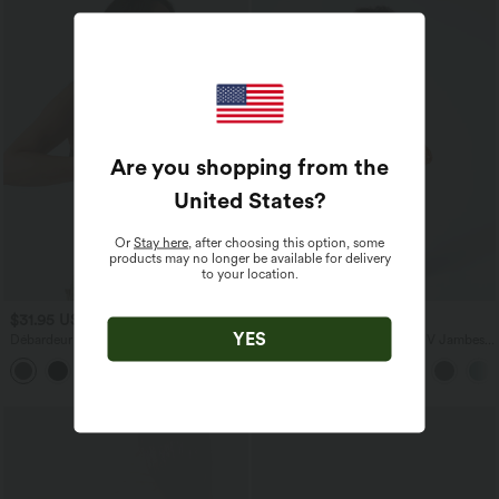
Are you shopping from the
United States
?
Or
Stay here
, after choosing this option, some
products may no longer be available for delivery
to your location.
$31.95 USD
$50.95 USD
YES
Débardeur décontracté à col en U et
Combinaison Casual Col en V Jambes
brassière intégrée
Large Plissée Manches Courtes Poche
Latérale Gaufrée Fluide