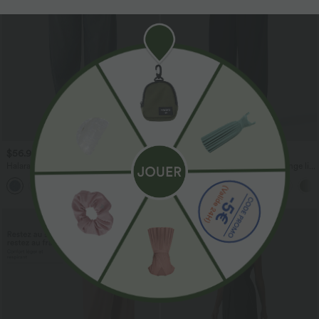
$56.95 USD
$33.95 USD
$61.95 USD
$39.95 USD
Halara Flex™ Jogging barrel en denim
Pantalon casual large fluide mélange lin
taille mi-haute avec poches
taille haute avec cordon de serrage et
poches