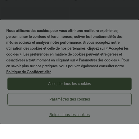
Nous utilisons des cookies pour vous offrir une meilleure expérience,
personnaliser le contenu et les annonces, activer les fonctionnalités des
médias sociaux et analyser notre performance. Si vous acceptez notre
utilisation des cookies et celle de nos partenaires, cliquez sur « Accepter les
cookies ». Les préférences en matière de cookies peuvent être gérées et
désactivées à tout moment en cliquant sur « Paramètres des cookies ». Pour
en savoir plus sur nos pratiques, vous pouvez également consulter notre
Politique de Confidentialité
Accepter tous les cookies
$44.95 USD
$61.95 USD
Paramètres des cookies
-20% sur le 2ème, -25% sur le 3ème
Combinaison de vacances à pois, dos
nu halter, coussinets amovibles, poches
Pantalon de golf fuselé, taille mi-haute,
et accès facile Easy Peasy
cordon, ourlet courbé, séchage rapide,
Rejeter tous les cookies
+2
avec poches—UPF40+