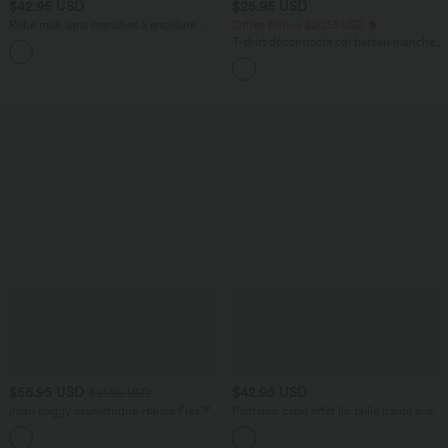
$42.95 USD
$25.95 USD
Robe midi sans manches à encolure
Offres bonus $20.13 USD
arrondie avec coussinets amovibles et
T-shirt décontracté col bateau manches
ourlet à volants
courtes coton
$56.95 USD
$42.95 USD
$61.95 USD
Jean baggy asymétrique Halara Flex™
Pantalon capri effet lin taille haute avec
taille haute effet délavé avec poches
poches zippées