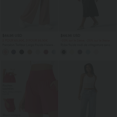
$44.95 USD
$44.95 USD
2 POUR 69,90€, 3 POUR 99,90€
-20% sur le 2ème, -25% sur le 3ème
Pantalon Tailleur Large Fluide Halara
Robe fluide midi de villégiature sans
Flex™ Gaufré Taille Haute Poches
manches, encolure carrée, dos nu croisé,
+21
Latérales
fronces et soutien-gorge intégré