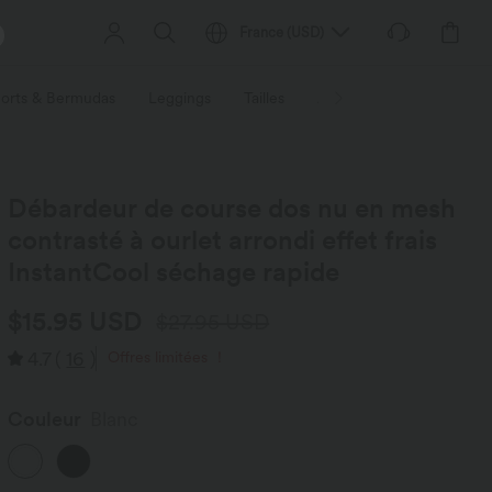
France
(
USD
)
orts & Bermudas
Leggings
Tailles
Activités / Utilités
Ti
Débardeur de course dos nu en mesh
contrasté à ourlet arrondi effet frais
InstantCool séchage rapide
$15.95 USD
$27.95 USD
4.7
(
16
)
Offres limitées ！
Couleur
Blanc