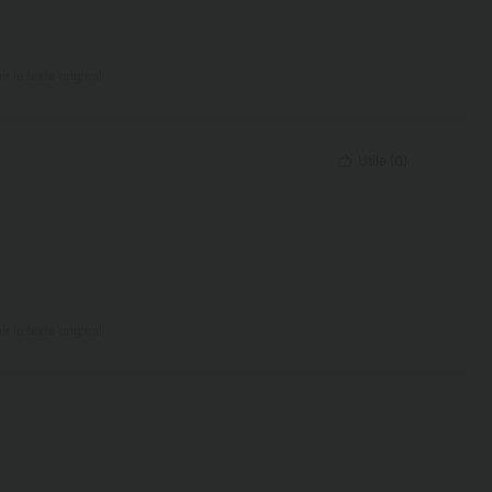
ir le texte original
Utile
(
0
)
ir le texte original