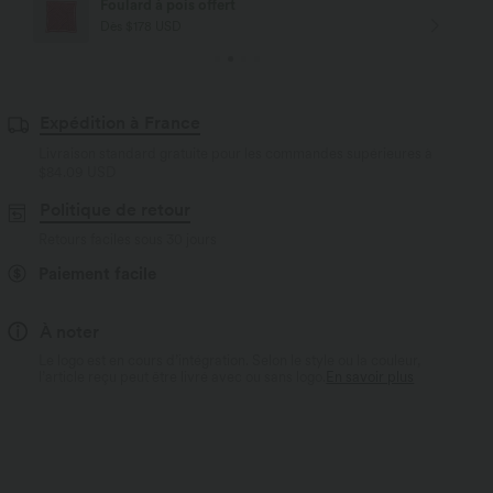
Livraison offerte
Dès $84 USD d'achat
Expédition à France
Livraison standard gratuite pour les commandes supérieures à
$84.09 USD
Politique de retour
Retours faciles sous 30 jours
Paiement facile
À noter
Le logo est en cours d’intégration. Selon le style ou la couleur,
l’article reçu peut être livré avec ou sans logo.
En savoir plus