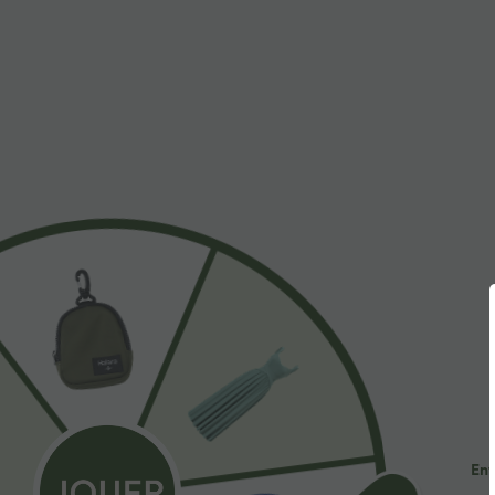
À découvrir
Styles Similaires
$44.95 USD
$41.95 USD
2 POUR 69,90€, 3 POUR
Pantalon large fluide taille
R
99,90€
haute avec cordon de
a
+19
serrage, poches latérales et
e
Pantalon tailleur Halara Flex™
aspect lin
DayStretch coupe droite taille
+27
haute avec poches
Ent