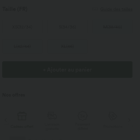
Taille
(FR)
Guide des tailles
XS
(
32/34
)
S
(
34/36
)
M
(
38/40
)
L
(
42/44
)
XL
(
46
)
+ Ajouter au panier
Nos offres
Livraison
Paiement
Li
rt
Promotions
Cadeau offert
gratuite
différé
g