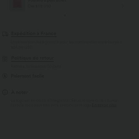
Livraison offerte
Dès $84 USD d'achat
Expédition à France
Livraison standard gratuite pour les commandes supérieures à
$84.09 USD
Politique de retour
Retours faciles sous 30 jours
Paiement facile
À noter
Le logo est en cours d’intégration. Selon le style ou la couleur,
l’article reçu peut être livré avec ou sans logo.
En savoir plus