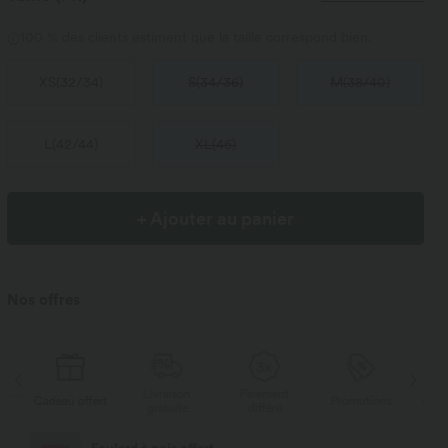
100 % des clients estiment que la taille correspond bien.
XS
(
32/34
)
S
(
34/36
)
M
(
38/40
)
L
(
42/44
)
XL
(
46
)
+ Ajouter au panier
Nos offres
Livraison
Paiement
s
Cadeau offert
Promotions
Cade
gratuite
différé