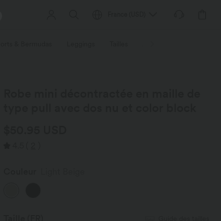
France
(
USD
)
orts & Bermudas
Leggings
Tailles
Activités / Utilités
Ti
Robe mini décontractée en maille de
type pull avec dos nu et color block
$50.95 USD
4.5
(
2
)
Couleur
Light Beige
Taille
(FR)
Guide des tailles