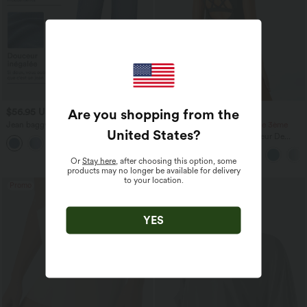
Are you shopping from the
$56.95 USD
$36.95 USD
$61.95 USD
Jean baggy asymétrique Halara Flex™
-20% sur le 2ème, -25% sur le 3ème
United States
?
taille haute effet délavé avec poches
Halara UltraSculpt™ Débardeur De
Course à Col en U Dos Nu Ourlet
Incurvé Croisé
Or
Stay here
, after choosing this option, some
products may no longer be available for delivery
to your location.
Promo
YES