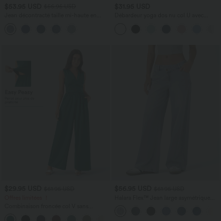
$53.95 USD
$31.95 USD
$56.95 USD
Jean décontracté taille mi-haute en
Débardeur yoga dos nu col U avec
lyocell drapé avec cordon de serrage et
bretelles croisées, ourlet arrondi et effet
poches
frais InstantCool, protection solaire
UPF50+
$29.95 USD
$56.95 USD
$61.95 USD
$61.95 USD
Offres limitées ！
Halara Flex™ Jean large asymétrique
taille basse avec bouton, fermeture
Combinaison froncée col V sans
éclair et poches multiples, délavé et
manches avec poches - Easy Peasy
extensible en maille
+7