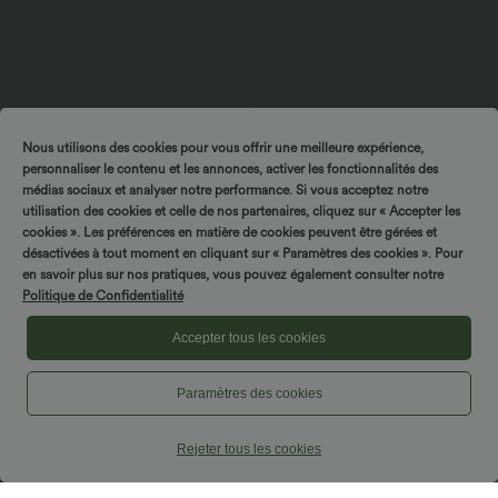
Nous utilisons des cookies pour vous offrir une meilleure expérience,
personnaliser le contenu et les annonces, activer les fonctionnalités des
médias sociaux et analyser notre performance. Si vous acceptez notre
utilisation des cookies et celle de nos partenaires, cliquez sur « Accepter les
$61.95 USD
$50.95 USD
cookies ». Les préférences en matière de cookies peuvent être gérées et
Combinaison de vacances à pois, dos
Halara Flex™ Jean Large Casual Taille
désactivées à tout moment en cliquant sur « Paramètres des cookies ». Pour
nu halter, coussinets amovibles, poches
Haute Poches Multiples Tricot
en savoir plus sur nos pratiques, vous pouvez également consulter notre
et accès facile Easy Peasy
Extensible Délavé
Politique de Confidentialité
Accepter tous les cookies
Paramètres des cookies
Rejeter tous les cookies