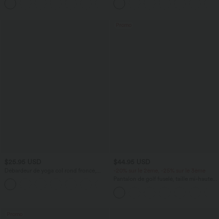
+1
courtes
Promo
$25.95 USD
$44.95 USD
Débardeur de yoga col rond froncé,
-20% sur le 2ème, -25% sur le 3ème
tissu rafraîchissant - Protection UPF50+
Pantalon de golf fuselé, taille mi-haute,
+16
cordon, ourlet courbé, séchage rapide,
avec poches—UPF40+
Promo