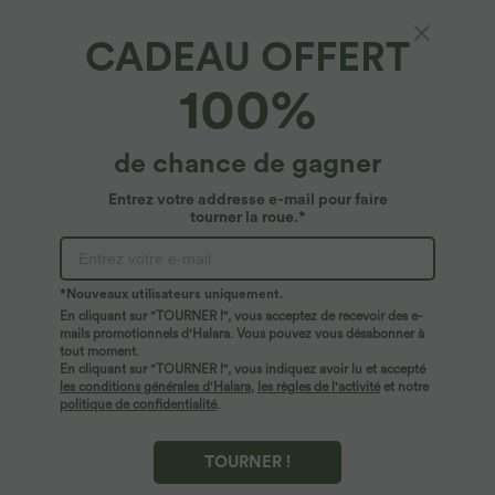
CADEAU OFFERT
100%
$44.95 USD
$23.95 USD
$50.95 USD
de chance de gagner
2 POUR 69,90€, 3 POUR 99,90€
Offres limitées ！
Pantalon Tailleur Large Fluide Halara
Combinaison Casual Col en V Jambes
Entrez votre addresse e-mail pour faire
Flex™ Gaufré Taille Haute Poches
Large Plissée Manches Courtes Poche
tourner la roue.*
+21
Latérales
Latérale Gaufrée Fluide
Promo
*Nouveaux utilisateurs uniquement.
En cliquant sur "TOURNER !", vous acceptez de recevoir des e-
mails promotionnels d'Halara. Vous pouvez vous désabonner à
tout moment.
En cliquant sur "TOURNER !", vous indiquez avoir lu et accepté
les conditions générales d'Halara
,
les règles de l'activité
et notre
politique de confidentialité
.
TOURNER !