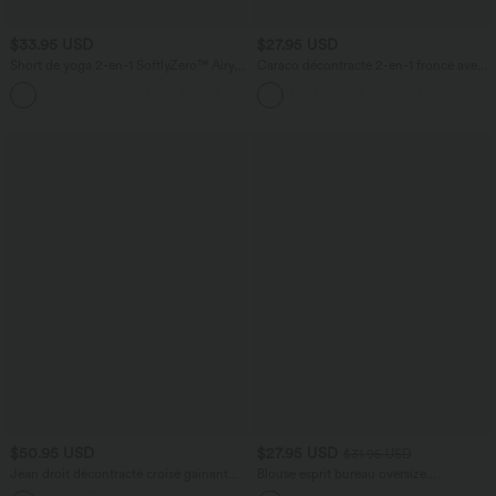
$33.95 USD
$27.95 USD
Short de yoga 2-en-1 SoftlyZero™ Airy
Caraco décontracté 2-en-1 froncé avec
taille très haute effet frais InstantCool
brassière intégrée bretelles réglables
+10
22,8 cm avec poches
$50.95 USD
$27.95 USD
$31.95 USD
Jean droit décontracté croisé gainant
Blouse esprit bureau oversize
taille haute avec poches Halara Flex™
défroissage facile, col V et manches