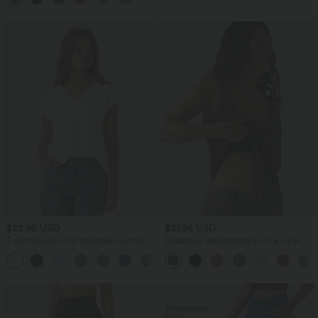
$22.95 USD
$31.95 USD
T-shirt casual col V manches courtes
Débardeur décontracté à col en U et
brassière intégrée
+9