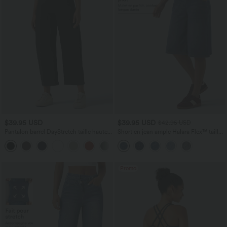
$39.95 USD
$39.95 USD
$42.95 USD
Pantalon barrel DayStretch taille haute
Short en jean ample Halara Flex™ taille
avec poches
haute croisé gainant décontracté avec
+5
poches
Promo