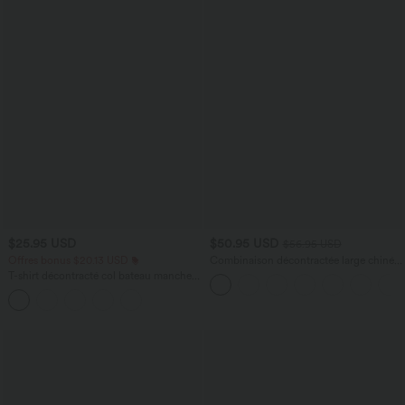
$25.95 USD
$50.95 USD
$56.95 USD
Offres bonus $20.13 USD
Combinaison décontractée large chinée
froncée bretelles ajustables avec poches
T-shirt décontracté col bateau manches
- Easy Peasy
courtes coton