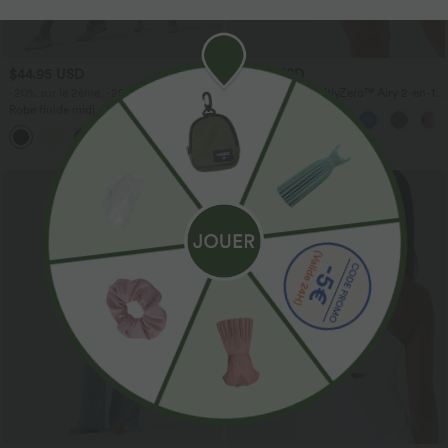
$44.95 USD
$31.95 USD
-20% sur le 2ème, -25% sur le 3ème
Short de yoga SoftlyZero™ Airy 2-en-1
taille très haute avec poches et effet frais
Robe fluide midi de villégiature sans
InstantCool 17,5 cm
manches, encolure carrée, dos nu croisé,
fronces et soutien-gorge intégré