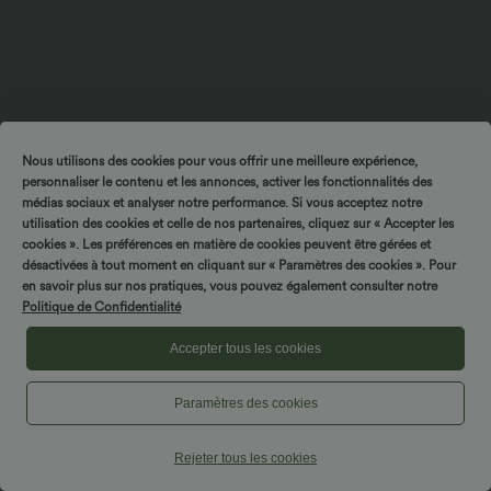
Nous utilisons des cookies pour vous offrir une meilleure expérience,
personnaliser le contenu et les annonces, activer les fonctionnalités des
médias sociaux et analyser notre performance. Si vous acceptez notre
$36.95 USD
$39.95 USD
utilisation des cookies et celle de nos partenaires, cliquez sur « Accepter les
Robe de Plage Fines bretelles croisée
Salopette de Vacances en Gaufré avec
cookies ». Les préférences en matière de cookies peuvent être gérées et
dos nu effet portefeuille effet frais
Bretelles à Noeud Boutons Décoratifs
désactivées à tout moment en cliquant sur « Paramètres des cookies ». Pour
InstantCool
Devant Poches
en savoir plus sur nos pratiques, vous pouvez également consulter notre
Politique de Confidentialité
Accepter tous les cookies
Paramètres des cookies
Rejeter tous les cookies