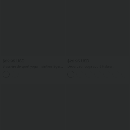
$22.95 USD
$22.95 USD
Brassière de sport yoga maintien léger
Débardeur yoga court Halara
avec découpes sans couture Seamless
UltraSculpt™ double bretelles torsadé
Flow
dos nu