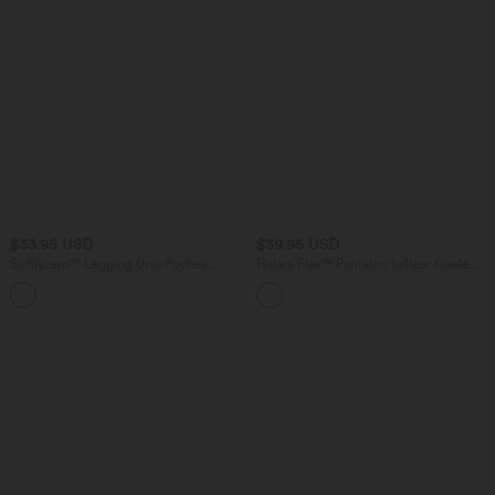
$33.95 USD
$39.95 USD
Softlyzero™ Legging Unis Poches
Halara Flex™ Pantalon tailleur fuselé
Croisées
taille haute en tissu gaufré avec poches
+16