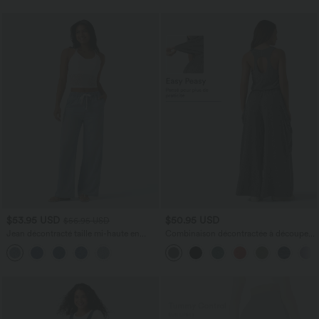
$53.95 USD
$50.95 USD
$56.95 USD
Jean décontracté taille mi-haute en
Combinaison décontractée à découpe
lyocell drapé avec cordon de serrage et
sans manches jambes larges avec
poches
poches, édition Easy-Peezy