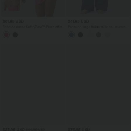
$61.95 USD
$41.95 USD
Robe de danse SoftlyZero™ Plush effet
Pantalon large fluide taille haute avec
push-up dos nu avec bretelles réglables
cordon de serrage, poches latérales et
croisées et brassière intégrée bonnets E-
aspect lin
G – Édition Easy Peasy
$23.95 USD
$33.95 USD
$44.95 USD