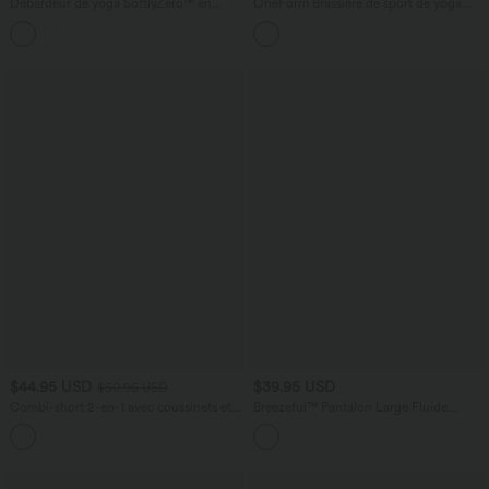
Débardeur de yoga SoftlyZero™ en
OneForm Brassière de sport de yoga
peluche douce, dos torsadé découpé,
sans coutures maintien léger avec
col en U et soutien-gorge intégré
découpes et soutien-gorge intégré
réversible
$44.95 USD
$39.95 USD
$50.95 USD
Combi-short 2-en-1 avec coussinets et
Breezeful™ Pantalon Large Fluide
poches - Édition Easy Peasy
Séchage Rapide Taille Haute Poche
+2
Arrière