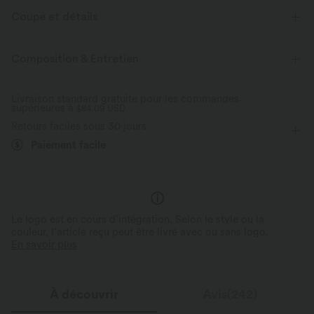
Coupe et détails
Pour : les séjours en resort et les activités décontractées
Composition & Entretien
Bretelles ajustables
Poches latérales
Col V
Livraison standard gratuite pour les commandes
supérieures à
Froncé
$84.09 USD
Enfilable
Sans manches
Retours faciles sous 30 jours
Élasticité moyenne
Élasticité quatre directions
Paiement facile
Le logo est en cours d’intégration. Selon le style ou la
couleur, l’article reçu peut être livré avec ou sans logo.
En savoir plus
À découvrir
Avis(242)