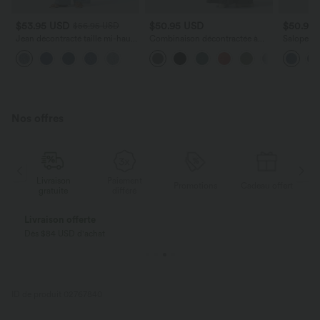
$53.95 USD
$50.95 USD
$50.95
$56.95 USD
Jean décontracté taille mi-haute
Combinaison décontractée à
Salopette
en lyocell drapé avec cordon de
découpe sans manches jambes
col carré 
serrage et poches
larges avec poches, édition
poches
Easy-Peezy
Nos offres
Livraison
Paiement
ert
Promotions
Cadeau offert
gratuite
différé
Livraison offerte
Dès $84 USD d'achat
ID de produit 02767840