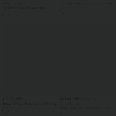
Offres limitées ！
Top casual relaxed col rond à manches
chauve-souris
Combishort casual asymétrique
manches courtes plissé en nid d'abeille
avec poches - Édition Easy Peasy
$42.95 USD
$23.95 USD
$44.95 USD
Breezeful™ Combishort Dos Nu Poche
Offres limitées ！
Zippée Invisible Sur le Côté Jambe
Combinaison casual sans manches col V
Large Séchage Rapide
cordon de serrage avec poches - Easy
Peasy