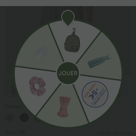
Couleur
Light Green Floral Yarn
Taille
(FR)
Guide des tailles