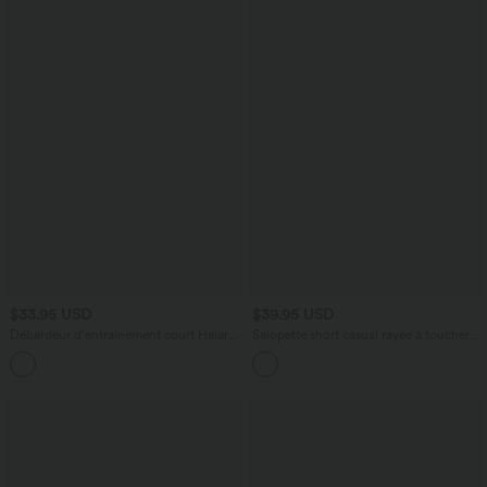
$33.95 USD
$39.95 USD
Débardeur d'entraînement court Halara
Salopette short casual rayée à toucher
UltraSculpt™ col V dos nageur maintien
lin avec bretelles nouées et poches
moyen