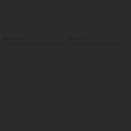
$44.95 USD
$27.95 USD
Combishort décontractée col U bretelles
Débardeur yoga court SoftlyZero™
ajustables plissée avec brassière intégrée
Plush à découpes A-C
et poches - Easy Peasy