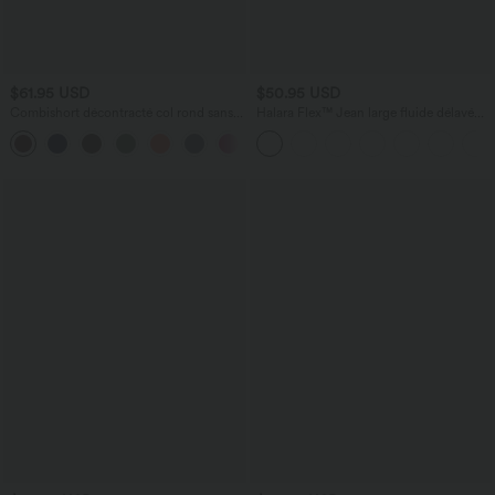
$61.95 USD
$50.95 USD
Combishort décontracté col rond sans
Halara Flex™ Jean large fluide délavé
manches effet frais InstantCool avec
taille haute à rayures avec poches
+3
nœud frontal et poches, accès facile
Easy Peasy, protection solaire UPF50+