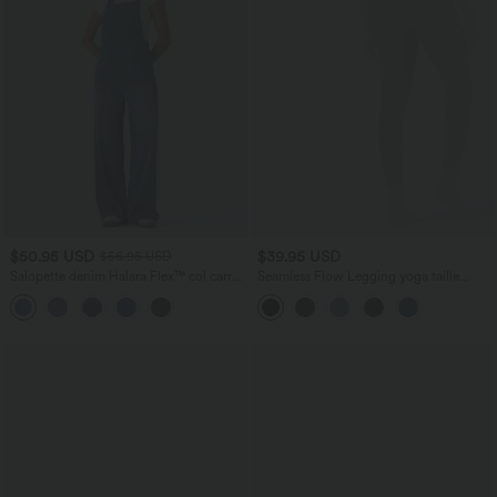
$50.95 USD
$39.95 USD
$56.95 USD
Salopette denim Halara Flex™ col carré
Seamless Flow Legging yoga taille
effet délavé avec poches
haute gainant et sculptant