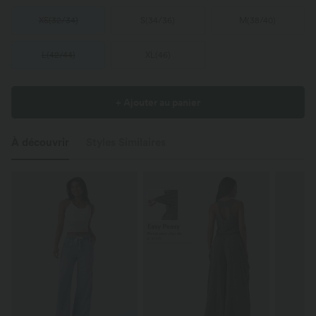
XS
(
32/34
)
S
(
34/36
)
M
(
38/40
)
L
(
42/44
)
XL
(
46
)
+ Ajouter au panier
À découvrir
Styles Similaires