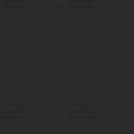
$44.95 USD
$25.95 USD
Jupe de soirée mini moulante Halara
Débardeur de yoga col rond froncé,
UltraSculpt™ 2-en-1 imprimée léopard
tissu rafraîchissant - Protection UPF50+
+1
croisée taille haute
$42.95 USD
$50.95 USD
Robe nuisette midi casual à ourlet
Pantalon taille haute coupe droite effet
courbé fendu et cordon de serrage
lin avec poches