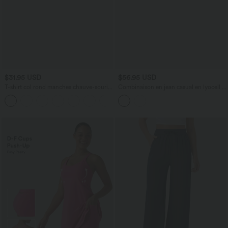
$31.95 USD
$56.95 USD
T-shirt col rond manches chauve-souris
Combinaison en jean casual en lyocell à
coupe décontractée
jambes larges avec poches, style
enfilable