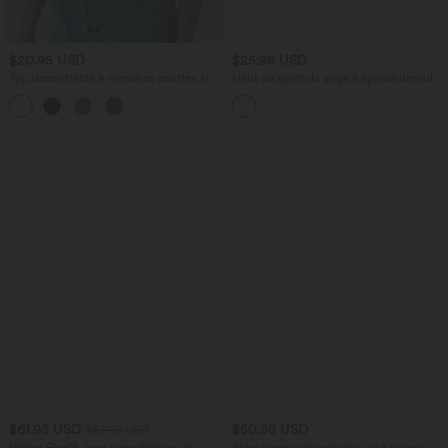
$20.95 USD
$25.95 USD
Top décontracté à manches courtes, une
Haut de sport de yoga à épaule dénudée
épaule dénudée et fronces
avec manches courtes, ourlet incurvé et
asymétrique à séchage rapide
$61.95 USD
$50.95 USD
$67.95 USD
Halara Flex™ Jean large Palazzo et
Robe longue chinée dos-nu à nouer,