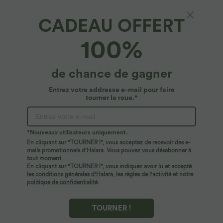
CADEAU OFFERT
Combinaison de villégiature à jambes larges
100%
avec bretelles réglables et poches
4.7
(
242
)
de chance de gagner
$39.95 USD
Entrez votre addresse e-mail pour faire
tourner la roue.*
*Nouveaux utilisateurs uniquement.
En cliquant sur "TOURNER !", vous acceptez de recevoir des e-
mails promotionnels d'Halara. Vous pouvez vous désabonner à
tout moment.
En cliquant sur "TOURNER !", vous indiquez avoir lu et accepté
les conditions générales d'Halara
,
les règles de l'activité
et notre
politique de confidentialité
.
TOURNER !