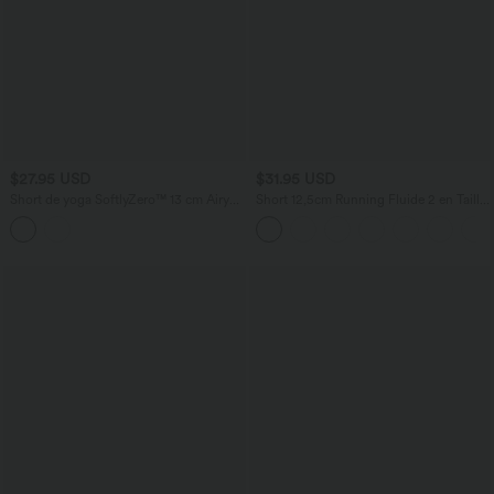
$27.95 USD
$31.95 USD
Short de yoga SoftlyZero™ 13 cm Airy
Short 12,5cm Running Fluide 2 en Taille
effet frais InstantCool taille haute froncé
Mi-Haut Cordon de Serrage Mesh
avec poches
Contrastant