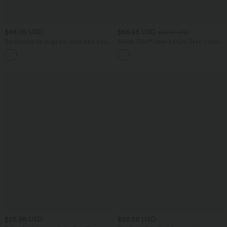
$44.95 USD
$56.95 USD
$61.95 USD
Barboteuse de yoga col rond effet frais
Halara Flex™ Jean Larges Taille Haute
InstantCool dos nu avec découpes,
Ourlet Roulotté Multiples Poches
cordon de serrage et poches, protection
solaire UPF50+
$25.95 USD
$25.95 USD