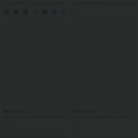
Halara Flex™ - Jean Ultra Evasé Tricot
Combishort de villégiature 2-en-1 à dos
Extensible Lavé Poches Croisées Taille
nu, design torsadé, poches latérales -
+1
Haute
Édition Easy Peasy
$61.95 USD
$39.95 USD
Combinaison ample à manches courtes
Combinaison Large Casual à Jambes
et col bateau, cordon de serrage et
Larges Solide avec Fines Bretelles
poches - Édition Easy Peezy
Réglables Poches Latérales Plissées