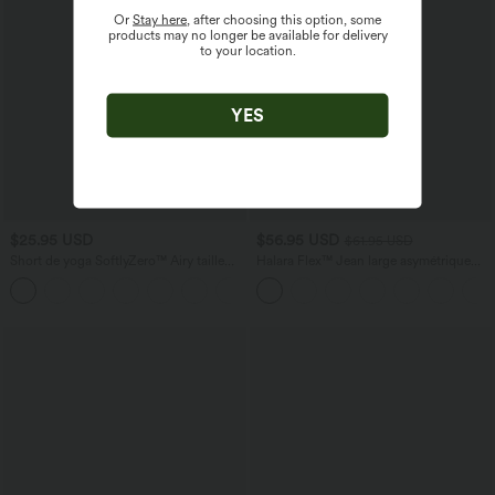
Or
Stay here
, after choosing this option, some
products may no longer be available for delivery
to your location.
YES
$25.95 USD
$56.95 USD
$61.95 USD
Short de yoga SoftlyZero™ Airy taille
Halara Flex™ Jean large asymétrique
haute froncé effet frais InstantCool 7,5
taille basse avec bouton, fermeture
+11
cm avec poches
éclair et poches multiples, délavé et
extensible en maille