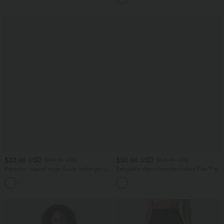
$33.95 USD
$50.95 USD
$39.95 USD
$56.95 USD
Pantalon casual large fluide mélange lin
Salopette décontractée Halara Flex™ en
taille haute avec cordon de serrage et
denim extensible délavé, col V et poches
+5
poches
latérales