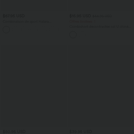
$67.95 USD
$15.95 USD
$44.95 USD
Combinaison de sport Halara
Offres limitées ！
UltraSculpt™ col V gainante push-up à
Combishort décontractée col U chiné
+10
poches
avec poches
$50.95 USD
$39.95 USD