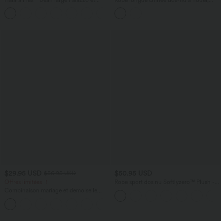
Taille Haute avec Poches Avant en Tricot
brassière intégrée, à poches
+2
Extensible Lavé
$29.95 USD
$50.95 USD
$56.95 USD
Offres limitées ！
Robe sport dos nu Softlyzero™ Plush -
Édition Easy Peasy E-G
Combinaison mariage et demoiselle
d'honneur col montant sans manches
coupe droite avec poches - Easy Peasy