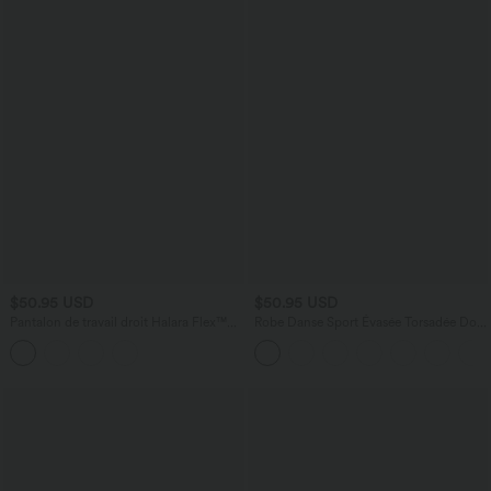
$50.95 USD
$50.95 USD
Pantalon de travail droit Halara Flex™
Robe Danse Sport Évasée Torsadée Dos
taille haute gainant en crêpe avec
Nu Plus Longue Easy Peasy Édition
poches