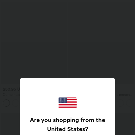
$50.95 USD
$50.95 USD
Combinaison de yoga col bateau sans
Combishort casual côtelé sans manches
manches dos nu avec découpes et
col V, fronces et soutien-gorge intégré,
poches latérales à cordon de serrage
avec poches – Easy Peasy
effet frais InstantCool, protection solaire
UPF50+
Are you shopping from the
United States
?