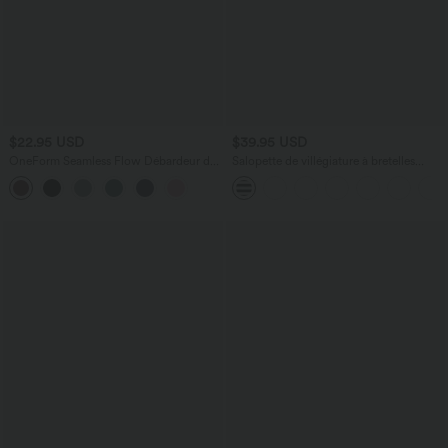
$22.95 USD
$39.95 USD
OneForm Seamless Flow Débardeur de
Salopette de villégiature à bretelles
yoga crop dos nu croisé décolleté en V
réglables, boutons, poches multiples,
profond avec soutien-gorge intégré
rayures et tissu gaufré