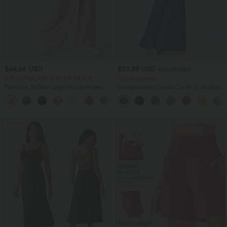
$44.95 USD
$23.95 USD
$50.95 USD
2 POUR 69,90€, 3 POUR 99,90€
Offres limitées ！
Pantalon Tailleur Large Fluide Halara
Combinaison Casual Col en V Jambes
Flex™ Gaufré Taille Haute Poches
Large Plissée Manches Courtes Poche
+21
Latérales
Latérale Gaufrée Fluide
Promo