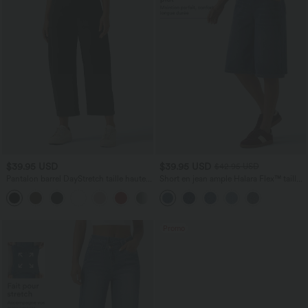
$39.95 USD
$39.95 USD
$42.95 USD
Pantalon barrel DayStretch taille haute
Short en jean ample Halara Flex™ taille
avec poches
haute croisé gainant décontracté avec
+5
poches
Promo