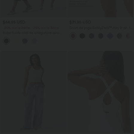
$44.95 USD
$31.95 USD
-20% sur le 2ème, -25% sur le 3ème
Short de yoga SoftlyZero™ Airy 2-en-1
taille très haute avec poches et effet frais
Robe fluide midi de villégiature sans
InstantCool 17,5 cm
manches, encolure carrée, dos nu croisé,
fronces et soutien-gorge intégré