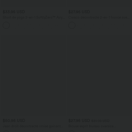
$33.95 USD
$27.95 USD
Short de yoga 2-en-1 SoftlyZero™ Airy
Caraco décontracté 2-en-1 froncé avec
taille très haute effet frais InstantCool
brassière intégrée bretelles réglables
+10
22,8 cm avec poches
$50.95 USD
$27.95 USD
$31.95 USD
Jean droit décontracté croisé gainant
Blouse esprit bureau oversize
taille haute avec poches Halara Flex™
défroissage facile, col V et manches