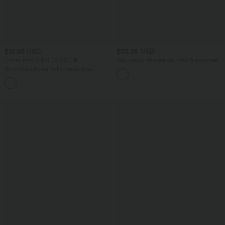
$16.95 USD
$33.95 USD
Offres bonus $14.52 USD
Top casual relaxed col rond à manches
chauve-souris
Short type boxer taille haute très
extensible et doux pour la détente