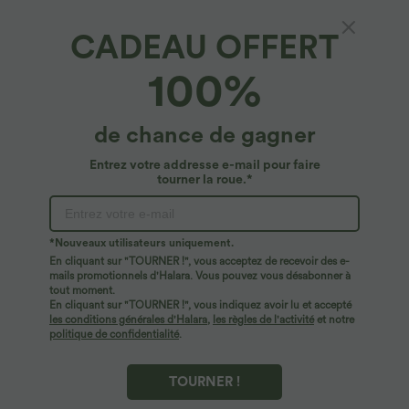
CADEAU OFFERT
100%
de chance de gagner
Entrez votre addresse e-mail pour faire
tourner la roue.*
*Nouveaux utilisateurs uniquement.
En cliquant sur "TOURNER !", vous acceptez de recevoir des e-
$44.95 USD
$56.95 USD
$61.95 USD
mails promotionnels d'Halara. Vous pouvez vous désabonner à
Robe longue fluide fendue avec poches
Jean Barrel 7/8 taille basse Halara Flex™
tout moment.
latérales, dos nu et effet torsadé
avec poches zippées
En cliquant sur "TOURNER !", vous indiquez avoir lu et accepté
+8
les conditions générales d'Halara
,
les règles de l'activité
et notre
politique de confidentialité
.
TOURNER !