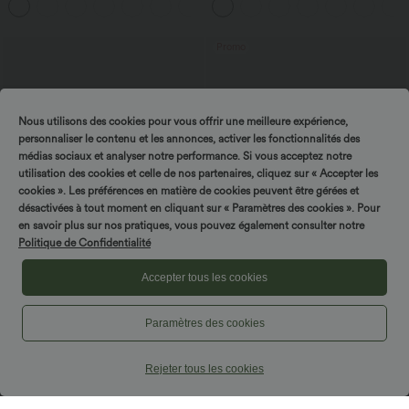
+1
courtes
Promo
Nous utilisons des cookies pour vous offrir une meilleure expérience,
personnaliser le contenu et les annonces, activer les fonctionnalités des
médias sociaux et analyser notre performance. Si vous acceptez notre
utilisation des cookies et celle de nos partenaires, cliquez sur « Accepter les
cookies ». Les préférences en matière de cookies peuvent être gérées et
désactivées à tout moment en cliquant sur « Paramètres des cookies ». Pour
en savoir plus sur nos pratiques, vous pouvez également consulter notre
Politique de Confidentialité
Accepter tous les cookies
$25.95 USD
$44.95 USD
Débardeur de yoga col rond froncé,
-20% sur le 2ème, -25% sur le 3ème
Paramètres des cookies
tissu rafraîchissant - Protection UPF50+
Pantalon de golf fuselé, taille mi-haute,
+16
cordon, ourlet courbé, séchage rapide,
avec poches—UPF40+
Rejeter tous les cookies
Promo