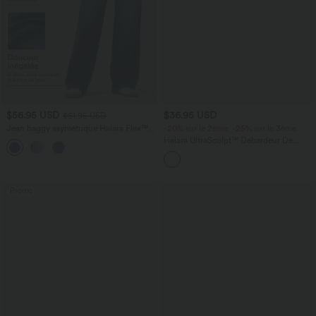
$56.95 USD
$36.95 USD
$61.95 USD
Jean baggy asymétrique Halara Flex™
-20% sur le 2ème, -25% sur le 3ème
taille haute effet délavé avec poches
Halara UltraSculpt™ Débardeur De
Course à Col en U Dos Nu Ourlet
Incurvé Croisé
Promo