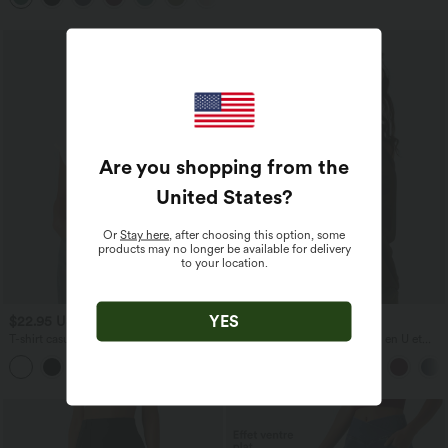
Are you shopping from the
United States
?
Or
Stay here
, after choosing this option, some
products may no longer be available for delivery
to your location.
YES
$22.95 USD
$31.95 USD
T-shirt casual col V manches courtes
Débardeur décontracté à col en U et
brassière intégrée
+9