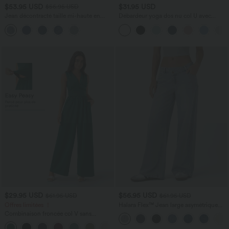
$53.95 USD
$31.95 USD
$56.95 USD
Jean décontracté taille mi-haute en
Débardeur yoga dos nu col U avec
lyocell drapé avec cordon de serrage et
bretelles croisées, ourlet arrondi et effet
poches
frais InstantCool, protection solaire
UPF50+
$29.95 USD
$56.95 USD
$61.95 USD
$61.95 USD
Offres limitées ！
Halara Flex™ Jean large asymétrique
taille basse avec bouton, fermeture
Combinaison froncée col V sans
éclair et poches multiples, délavé et
manches avec poches - Easy Peasy
extensible en maille
+7