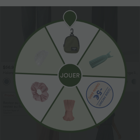
$56.95 USD
$33.95 USD
$61.95 USD
$39.95 USD
Halara Flex™ Jogging barrel en denim
Pantalon casual large fluide mélange lin
taille mi-haute avec poches
taille haute avec cordon de serrage et
poches
Promo