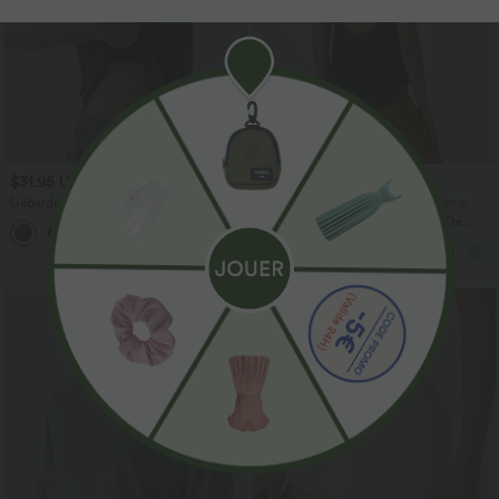
$31.95 USD
$36.95 USD
Débardeur décontracté à col en U et
-20% sur le 2ème, -25% sur le 3ème
brassière intégrée
Halara UltraSculpt™ Débardeur De
Course à Col en U Dos Nu Ourlet
Incurvé Croisé
Promo