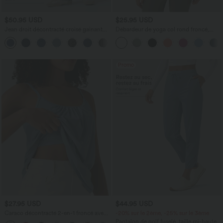
$50.95 USD
$25.95 USD
Jean droit décontracté croisé gainant
Débardeur de yoga col rond froncé,
taille haute avec poches Halara Flex™
tissu rafraîchissant - Protection UPF50+
+1
Promo
$27.95 USD
$44.95 USD
Caraco décontracté 2-en-1 froncé avec
-20% sur le 2ème, -25% sur le 3ème
brassière intégrée bretelles réglables
Pantalon de golf fuselé, taille mi-haute,