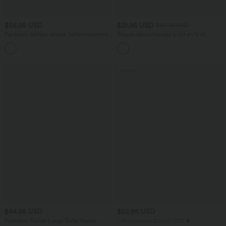
$56.95 USD
$31.95 USD
$33.95 USD
Pantalon tailleur ample, taille moyenne,
Blouse décontractée à col en V et
coupe barrel, à poches
manches courtes bouffantes
+3
Promo
$44.95 USD
$22.95 USD
Pantalon Fluide Large Taille Haute
Offres bonus $20.13 USD