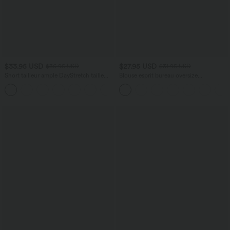
$33.95 USD
$27.95 USD
$36.95 USD
$31.95 USD
Short tailleur ample DayStretch taille
Blouse esprit bureau oversize
haute 17,5 cm avec poches
défroissage facile, col V et manches
+4
courtes