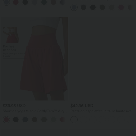
cordon, ourlet courbé, séchage rapide,
avec poches—UPF40+
$33.95 USD
$42.95 USD
Short de yoga 2-en-1 SoftlyZero™ Airy
Pantalon capri effet lin taille haute avec
taille très haute effet frais InstantCool
poches zippées
+10
22,8 cm avec poches