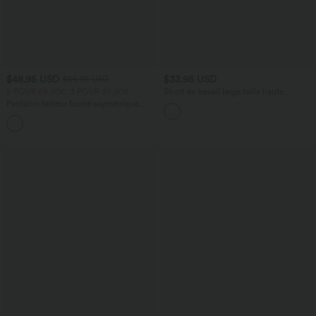
$48.95 USD
$33.95 USD
$56.95 USD
2 POUR 69,90€, 3 POUR 99,90€
Short de travail large taille haute
DayStretch avec poches
Pantalon tailleur fuselé asymétrique
taille moyenne Halara Flex™ DayStretch
+2
avec poches