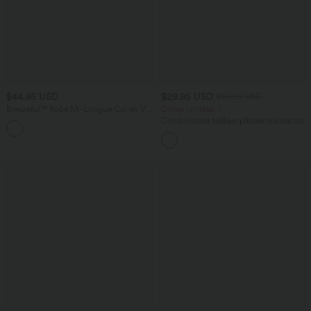
$44.95 USD
$29.95 USD
$56.95 USD
Breezeful™ Robe Mi-Longue Col en V
Offres limitées ！
Manches Courtes Poche Latérale Nouée
Combinaison tailleur plissée croisée col
+8
au Dos Séchage Rapide
V à manches courtes avec lien noué et
poches — Easy Peasy