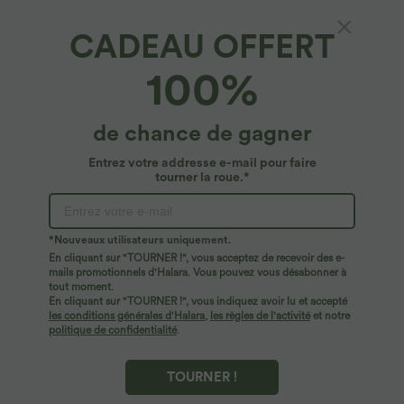
CADEAU OFFERT
100%
de chance de gagner
Entrez votre addresse e-mail pour faire
tourner la roue.*
$39.95 USD
$56.95 USD
$42.95 USD
$61.95 USD
Short en jean ample Halara Flex™ taille
Jean baggy asymétrique Halara Flex™
*Nouveaux utilisateurs uniquement.
haute croisé gainant décontracté avec
taille haute effet délavé avec poches
En cliquant sur "TOURNER !", vous acceptez de recevoir des e-
poches
mails promotionnels d'Halara. Vous pouvez vous désabonner à
tout moment.
Promo
En cliquant sur "TOURNER !", vous indiquez avoir lu et accepté
les conditions générales d'Halara
,
les règles de l'activité
et notre
politique de confidentialité
.
TOURNER !