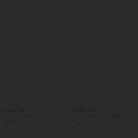
Poches Latérales Palazzo Solide Casual
T-shirt décontracté col V manches
+5
Linen-Feel
courtes coupe courte
Promo
$39.95 USD
$50.95 USD
-20% sur le 2ème, -25% sur le 3ème
Pantalon taille haute coupe droite effet
lin avec poches
Jupe longue casual aspect lin taille
haute avec cordon de serrage