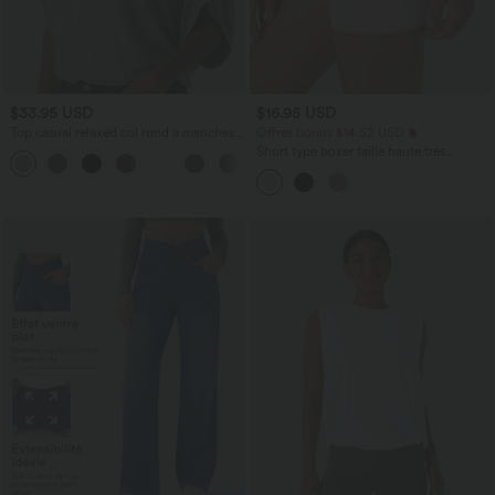
$33.95 USD
$16.95 USD
Top casual relaxed col rond à manches
Offres bonus $14.52 USD
chauve-souris
Short type boxer taille haute très
+1
extensible et doux pour la détente