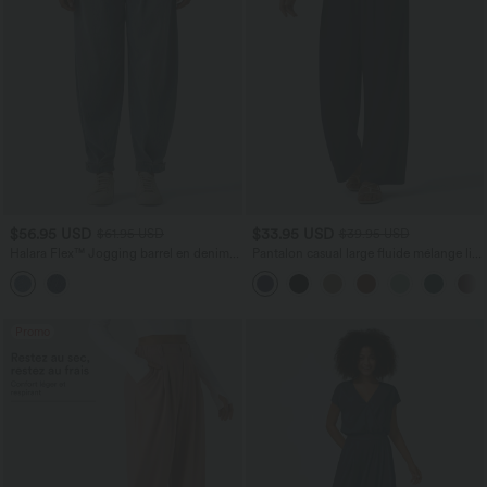
$56.95 USD
$33.95 USD
$61.95 USD
$39.95 USD
Halara Flex™ Jogging barrel en denim
Pantalon casual large fluide mélange lin
taille mi-haute avec poches
taille haute avec cordon de serrage et
poches
Promo