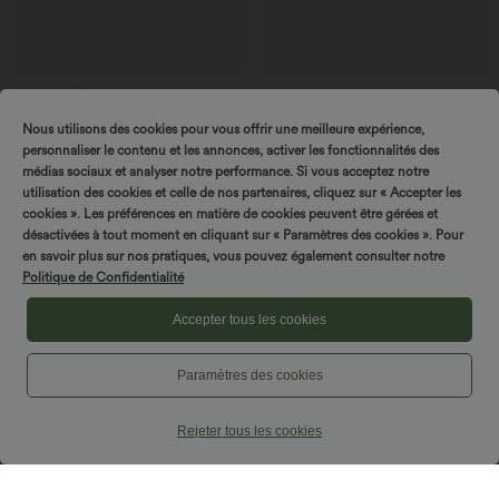
$33.95 USD
$16.95 USD
Top casual relaxed col rond à manches
Offres bonus $14.52 USD
Nous utilisons des cookies pour vous offrir une meilleure expérience,
chauve-souris
Short type boxer taille haute très
+1
extensible et doux pour la détente
personnaliser le contenu et les annonces, activer les fonctionnalités des
médias sociaux et analyser notre performance. Si vous acceptez notre
utilisation des cookies et celle de nos partenaires, cliquez sur « Accepter les
cookies ». Les préférences en matière de cookies peuvent être gérées et
désactivées à tout moment en cliquant sur « Paramètres des cookies ». Pour
en savoir plus sur nos pratiques, vous pouvez également consulter notre
Politique de Confidentialité
Accepter tous les cookies
Paramètres des cookies
Rejeter tous les cookies