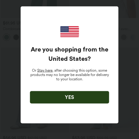
$61.95 USD
$31.95 USD
Combinaison froncée col V sans
Débardeur yoga dos nu col U avec
manches avec poches - Easy Peasy
bretelles croisées, ourlet arrondi et effet
+7
frais InstantCool, protection solaire
UPF50+
Are you shopping from the
United States
?
Or
Stay here
, after choosing this option, some
products may no longer be available for delivery
to your location.
YES
$56.95 USD
$53.95 USD
$61.95 USD
$56.95 USD