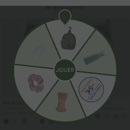
À découvrir
Promo
$44.95 USD
$41.95 USD
2 POUR 69,90€, 3 POUR 99,90€
Pantalon large fluide taille haute avec
cordon de serrage, poches latérales et
Pantalon tailleur Halara Flex™
aspect lin
DayStretch coupe droite taille haute
+23
avec poches