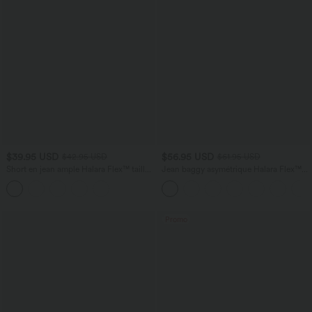
$39.95 USD
$56.95 USD
$42.95 USD
$61.95 USD
Short en jean ample Halara Flex™ taille
Jean baggy asymétrique Halara Flex™
haute croisé gainant décontracté avec
taille haute effet délavé avec poches
poches
Promo