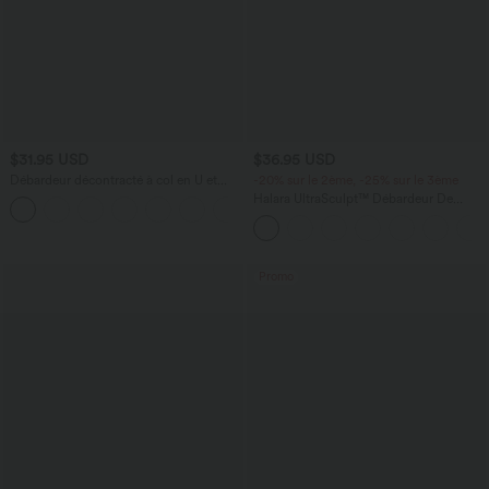
$31.95 USD
$36.95 USD
Débardeur décontracté à col en U et
-20% sur le 2ème, -25% sur le 3ème
brassière intégrée
Halara UltraSculpt™ Débardeur De
Course à Col en U Dos Nu Ourlet
Incurvé Croisé
Promo