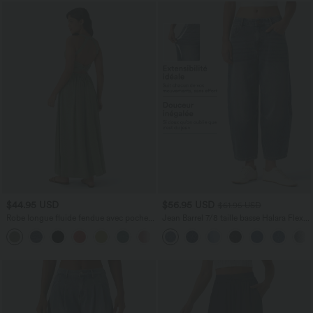
$44.95 USD
$56.95 USD
$61.95 USD
Robe longue fluide fendue avec poches
Jean Barrel 7/8 taille basse Halara Flex™
latérales, dos nu et effet torsadé
avec poches zippées
+8