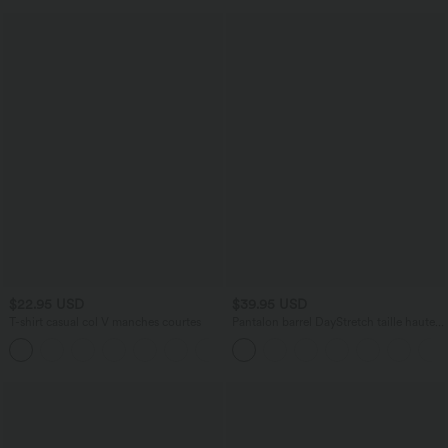
$22.95 USD
$39.95 USD
T-shirt casual col V manches courtes
Pantalon barrel DayStretch taille haute
avec poches
+9