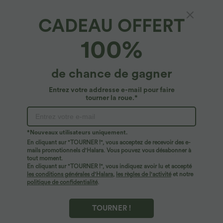
CADEAU OFFERT
100%
de chance de gagner
Entrez votre addresse e-mail pour faire
tourner la roue.*
Oops!
Nous ne semblons pas pouvoir trouver la page que
*Nouveaux utilisateurs uniquement.
vous recherchez.
En cliquant sur "TOURNER !", vous acceptez de recevoir des e-
mails promotionnels d'Halara. Vous pouvez vous désabonner à
tout moment.
Acheter plus
En cliquant sur "TOURNER !", vous indiquez avoir lu et accepté
les conditions générales d'Halara
,
les règles de l'activité
et notre
politique de confidentialité
.
TOURNER !