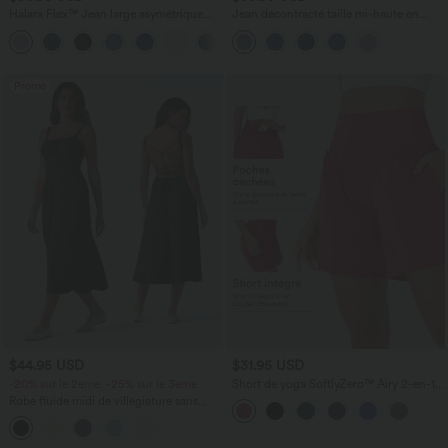
Halara Flex™ Jean large asymétrique
Jean décontracté taille mi-haute en
taille basse avec bouton, fermeture
lyocell drapé avec cordon de serrage et
+5
éclair et poches multiples, délavé et
poches
extensible en maille
Promo
$44.95 USD
$31.95 USD
-20% sur le 2ème, -25% sur le 3ème
Short de yoga SoftlyZero™ Airy 2-en-1
taille très haute avec poches et effet frais
Robe fluide midi de villégiature sans
InstantCool 17,5 cm
manches, encolure carrée, dos nu croisé,
fronces et soutien-gorge intégré