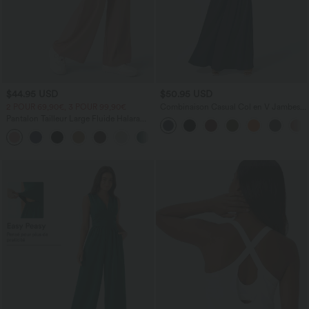
$44.95 USD
$50.95 USD
2 POUR 69,90€, 3 POUR 99,90€
Combinaison Casual Col en V Jambes
Large Plissée Manches Courtes Poche
Pantalon Tailleur Large Fluide Halara
Latérale Gaufrée Fluide
Flex™ Gaufré Taille Haute Poches
+21
Latérales