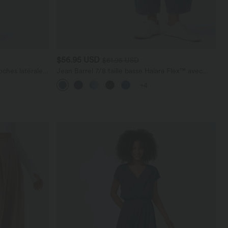
$56.95 USD
$61.95 USD
ches latérales,
Jean Barrel 7/8 taille basse Halara Flex™ avec
poches zippées
+4