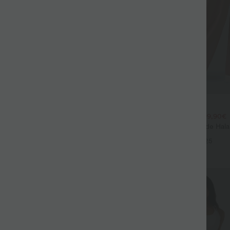
$44.95 USD
$39.95 USD
large fluide mélange lin taille
2 POUR 69,90€, 3 POUR 99,90€
don de serrage et poches
Pantalon Tailleur Large Fluide Hal
+9
Gaufré Taille Haute Poches Latéra
+25