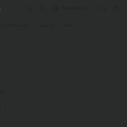
France
(
USD
)
orts & Bermudas
Leggings
Tailles
Activités / Utilités
Ti
ez.