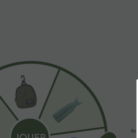
$44.95 USD
$31.95 USD
-20% sur le 2ème, -25% sur le 3ème
Short de yoga S
haute avec poch
Robe fluide midi de villégiature sans manches,
cm
encolure carrée, dos nu croisé, fronces et
soutien-gorge intégré
Ent