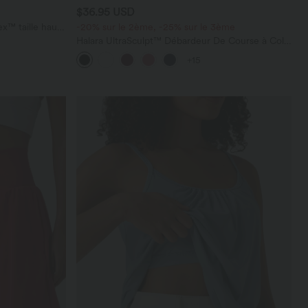
$36.95 USD
x™ taille haute
-20% sur le 2ème, -25% sur le 3ème
Halara UltraSculpt™ Débardeur De Course à Col
en U Dos Nu Ourlet Incurvé Croisé
+15