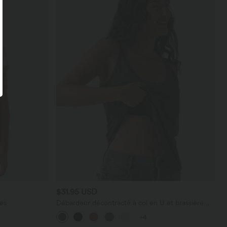
$31.95 USD
es
Débardeur décontracté à col en U et brassière
intégrée
+4