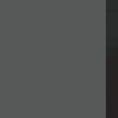
$56.95 USD
$42.95 USD
$61.95 USD
mple Halara Flex™ taille haute
Jean baggy asymétrique Halara Fle
 décontracté avec poches
effet délavé avec poches
+4