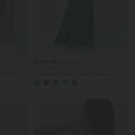
$23.95 USD
$50.95 USD
Offres limitées ！
ara Flex™
Combinaison Casual Col en V Jambes Large
les
Plissée Manches Courtes Poche Latérale Gaufrée
+9
Fluide