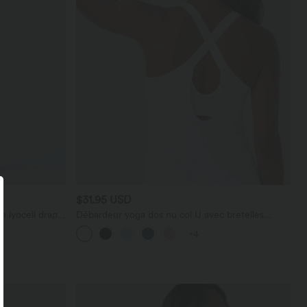
$31.95 USD
n lyocell drapé
Débardeur yoga dos nu col U avec bretelles
croisées, ourlet arrondi et effet frais InstantCool,
+4
protection solaire UPF50+