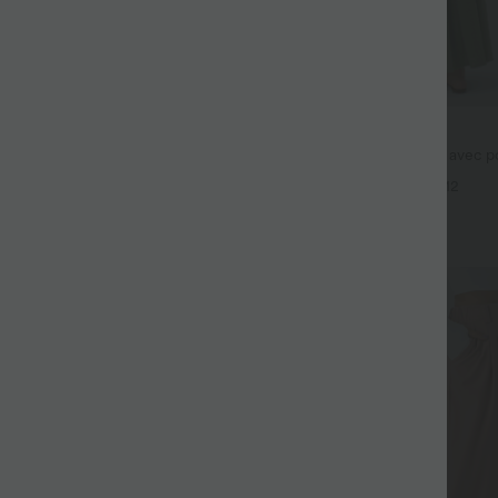
$44.95 USD
fluide taille haute avec cordon de
Robe longue fluide fendue avec po
 latérales et aspect lin
dos nu et effet torsadé
+19
+12
Promo