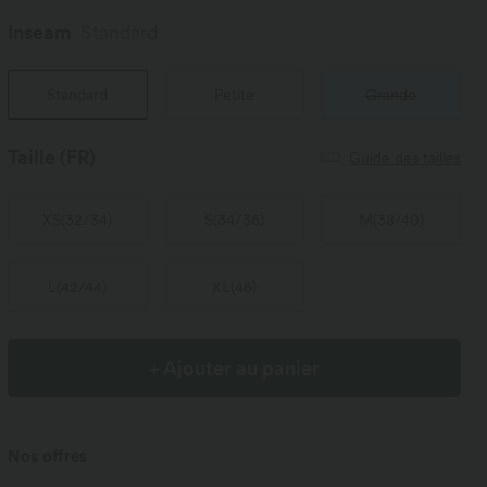
Inseam️
Standard
Standard
Petite
Grande
Taille
(FR)
Guide des tailles
XS
(
32/34
)
S
(
34/36
)
M
(
38/40
)
L
(
42/44
)
XL
(
46
)
+ Ajouter au panier
Nos offres