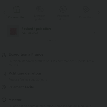
Livraison
Paiement
s
Cadeau offert
Promotions
Cade
gratuite
différé
Foulard à pois offert
Dès 159,00 €
Expédition à France
Livraison standard gratuite pour les commandes supérieures à
75,00 €
Politique de retour
Retours faciles sous 30 jours
Paiement facile
À noter
Le logo est en cours d’intégration. Selon le style ou la couleur,