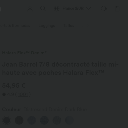
France
(
EUR
)
orts & Bermudas
Leggings
Tailles
Activités / Utilités
Ti
Halara Flex™ Denim*
Jean Barrel 7/8 décontracté taille mi-
haute avec poches Halara Flex™
54,95 €
4.9
(
1001
)
Couleur
Distressed Denim Dark Blue