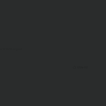
ir le texte original
Utile
(
0
)