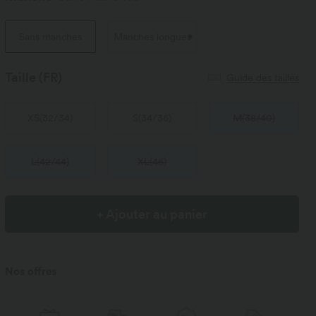
Sans manches
Manches longues
Taille
(FR)
Guide des tailles
XS
(
32/34
)
S
(
34/36
)
M
(
38/40
)
L
(
42/44
)
XL
(
46
)
+ Ajouter au panier
Nos offres