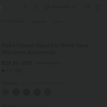
France
(
USD
)
orts & Bermudas
Leggings
Tailles
Activités / Utilités
Ti
Robe Casual Maxi Col Rond Sans
Manches Boutonnés
$29.95 USD
$36.95 USD
4.8
(
246
)
Couleur
Light Green Floral Yarn
Manche
Sans manches