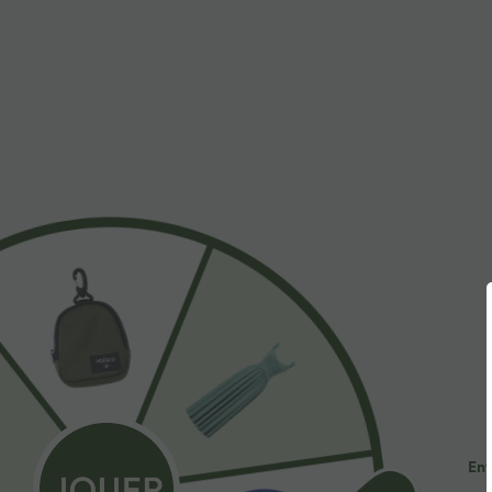
À découvrir
Styles Similaires
$44.95 USD
$41.95 USD
2 POUR 69,90€, 3 POUR
Pantalon large fluide taille
R
99,90€
haute avec cordon de
a
+19
serrage, poches latérales et
e
Pantalon tailleur Halara Flex™
aspect lin
DayStretch coupe droite taille
+27
haute avec poches
Ent