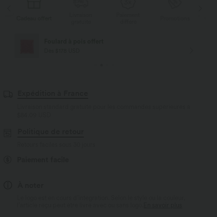
Livraison
Paiement
Li
rt
Promotions
Cadeau offert
gratuite
différé
g
Livraison offerte
Dès $84 USD d'achat
Expédition à France
Livraison standard gratuite pour les commandes supérieures à
$84.09 USD
Politique de retour
Retours faciles sous 30 jours
Paiement facile
À noter
Le logo est en cours d’intégration. Selon le style ou la couleur,
l’article reçu peut être livré avec ou sans logo.
En savoir plus