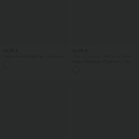
24,95 €
32,95 €
Caraco décontracté 2-en-1 froncé avec
-20% sur le 2ème, -25% sur le 3ème
brassière intégrée bretelles réglables
Halara UltraSculpt™ Débardeur De
Course à Col en U Dos Nu Ourlet
Incurvé Croisé