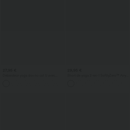
27,95 €
29,95 €
Débardeur yoga dos nu col U avec
Short de yoga 2-en-1 SoftlyZero™ Airy
bretelles croisées, ourlet arrondi et effet
taille très haute effet frais InstantCool
frais InstantCool, protection solaire
22,8 cm avec poches
UPF50+