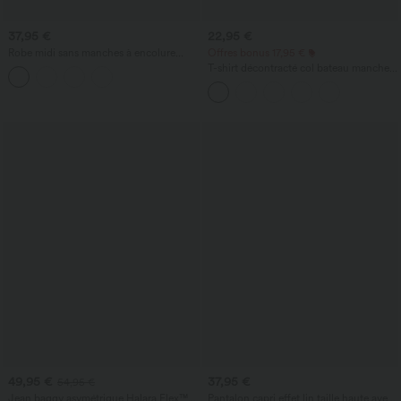
37,95 €
22,95 €
Robe midi sans manches à encolure
Offres bonus 17,95 €
arrondie avec coussinets amovibles et
T-shirt décontracté col bateau manches
ourlet à volants
courtes coton
49,95 €
37,95 €
54,95 €
Jean baggy asymétrique Halara Flex™
Pantalon capri effet lin taille haute avec