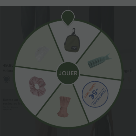
49,95 €
29,95 €
54,95 €
34,95 €
Halara Flex™ Jogging barrel en denim
Pantalon casual large fluide mélange lin
taille mi-haute avec poches
taille haute avec cordon de serrage et
poches