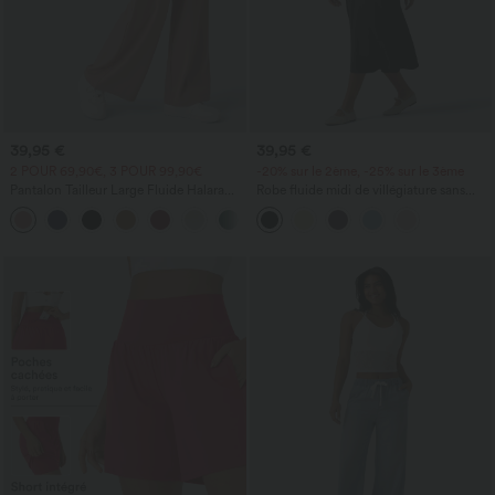
39,95 €
39,95 €
2 POUR 69,90€, 3 POUR 99,90€
-20% sur le 2ème, -25% sur le 3ème
Pantalon Tailleur Large Fluide Halara
Robe fluide midi de villégiature sans
Flex™ Gaufré Taille Haute Poches
manches, encolure carrée, dos nu croisé,
+21
Latérales
fronces et soutien-gorge intégré