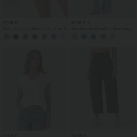
27,95 €
47,95 €
49,95 €
Short de yoga SoftlyZero™ Airy 2-en-1
Jean décontracté taille mi-haute en
taille très haute avec poches et effet frais
lyocell drapé avec cordon de serrage et
+23
InstantCool 17,5 cm
poches
19,95 €
34,95 €