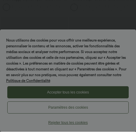
taille haute effet délavé avec poches
poches zippées
Nous utilisons des cookies pour vous offrir une meilleure expérience,
personnaliser le contenu et les annonces, activer les fonctionnalités des
médias sociaux et analyser notre performance. Si vous acceptez notre
utilisation des cookies et celle de nos partenaires, cliquez sur « Accepter les
cookies ». Les préférences en matière de cookies peuvent être gérées et
désactivées à tout moment en cliquant sur « Paramètres des cookies ». Pour
en savoir plus sur nos pratiques, vous pouvez également consulter notre
Politique de Confidentialité
Accepter tous les cookies
39,95 €
54,95 €
Paramètres des cookies
-20% sur le 2ème, -25% sur le 3ème
Combinaison de vacances à pois, dos
nu halter, coussinets amovibles, poches
Pantalon de golf fuselé, taille mi-haute,
et accès facile Easy Peasy
cordon, ourlet courbé, séchage rapide,
Rejeter tous les cookies
+2
avec poches—UPF40+