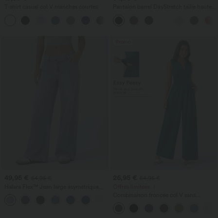
T-shirt casual col V manches courtes
Pantalon barrel DayStretch taille haute
avec poches
+9
Promo
49,95 €
26,95 €
54,95 €
54,95 €
Halara Flex™ Jean large asymétrique
Offres limitées ！
taille basse avec bouton, fermeture
Combinaison froncée col V sans
+5
éclair et poches multiples, délavé et
manches avec poches - Easy Peasy
extensible en maille