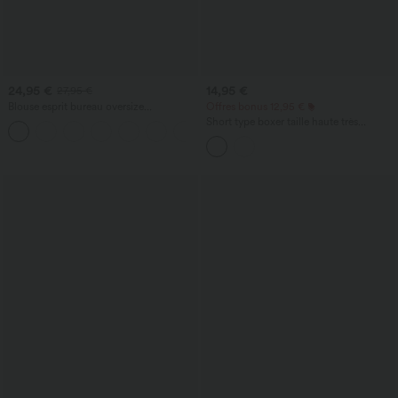
24,95 €
14,95 €
27,95 €
Blouse esprit bureau oversize
Offres bonus 12,95 €
défroissage facile, col V et manches
Short type boxer taille haute très
+1
courtes
extensible et doux pour la détente