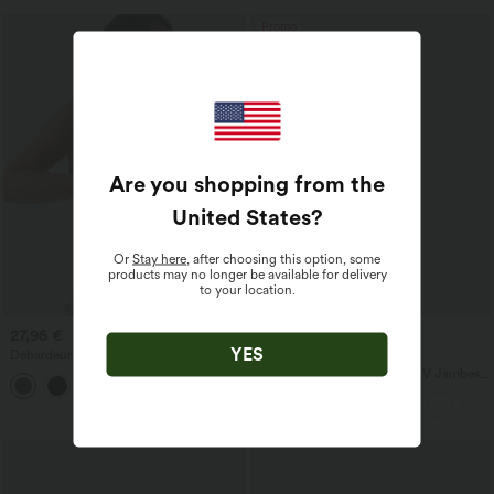
Promo
Are you shopping from the
United States
?
Or
Stay here
, after choosing this option, some
products may no longer be available for delivery
to your location.
27,95 €
21,95 €
44,95 €
YES
Débardeur décontracté à col en U et
Offres limitées ！
brassière intégrée
Combinaison Casual Col en V Jambes
Large Plissée Manches Courtes Poche
Latérale Gaufrée Fluide