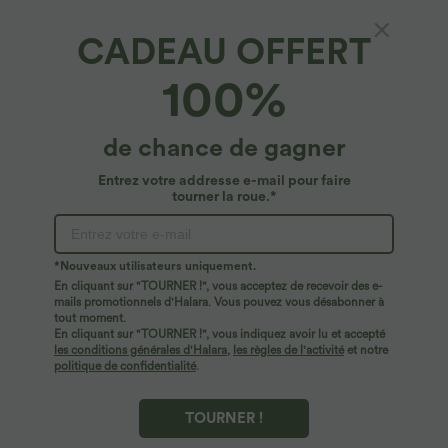
CADEAU OFFERT
100%
de chance de gagner
Entrez votre addresse e-mail pour faire
tourner la roue.*
*Nouveaux utilisateurs uniquement.
En cliquant sur "TOURNER !", vous acceptez de recevoir des e-
39,95 €
49,95 €
54,95 €
mails promotionnels d'Halara. Vous pouvez vous désabonner à
Robe longue fluide fendue avec poches
Jean Barrel 7/8 taille basse Halara Flex™
tout moment.
latérales, dos nu et effet torsadé
avec poches zippées
En cliquant sur "TOURNER !", vous indiquez avoir lu et accepté
+8
les conditions générales d'Halara
,
les règles de l'activité
et notre
politique de confidentialité
.
TOURNER !