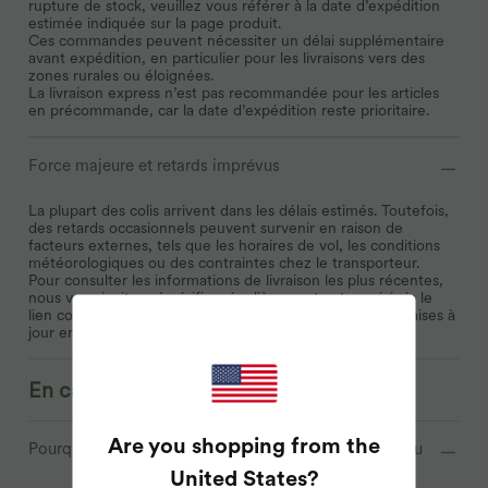
rupture de stock, veuillez vous référer à la date d’expédition
estimée indiquée sur la page produit.
Ces commandes peuvent nécessiter un délai supplémentaire
avant expédition, en particulier pour les livraisons vers des
zones rurales ou éloignées.
La livraison express n’est pas recommandée pour les articles
en précommande, car la date d’expédition reste prioritaire.
Force majeure et retards imprévus
La plupart des colis arrivent dans les délais estimés. Toutefois,
des retards occasionnels peuvent survenir en raison de
facteurs externes, tels que les horaires de vol, les conditions
météorologiques ou des contraintes chez le transporteur.
Pour consulter les informations de livraison les plus récentes,
nous vous invitons à vérifier régulièrement votre suivi via le
lien communiqué après l’expédition. Celui ci reflète les mises à
jour en temps réel du transporteur.
En cas d’échec de livraison
Are you shopping from the
Pourquoi votre colis peut ne pas arriver comme prévu
United States
?