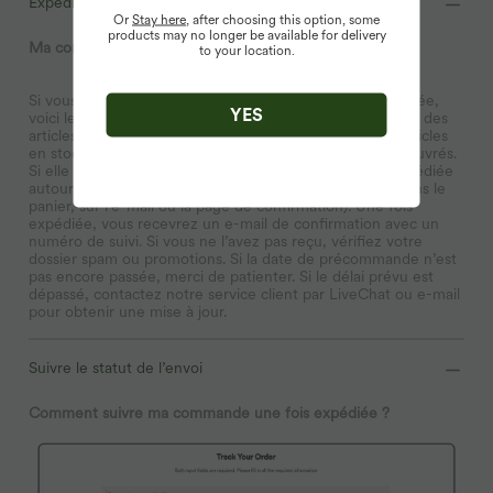
Expédition
Or
Stay here
, after choosing this option, some
products may no longer be available for delivery
Ma commande a-t-elle été expédiée ?
to your location.
Si vous vous demandez si votre commande a été expédiée,
YES
voici les étapes à suivre : d’abord, vérifiez si elle contient des
articles en précommande. Si elle ne contient que des articles
en stock, nous la traitons généralement sous 1–3 jours ouvrés.
Si elle inclut des articles en précommande, elle sera expédiée
autour de la date estimée (visible sur la page produit, dans le
panier, sur l’e-mail ou la page de confirmation). Une fois
expédiée, vous recevrez un e-mail de confirmation avec un
numéro de suivi. Si vous ne l’avez pas reçu, vérifiez votre
dossier spam ou promotions. Si la date de précommande n’est
pas encore passée, merci de patienter. Si le délai prévu est
dépassé, contactez notre service client par LiveChat ou e-mail
pour obtenir une mise à jour.
Suivre le statut de l’envoi
Comment suivre ma commande une fois expédiée ?