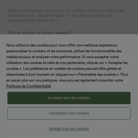
Malheureusement, la couleur du cadeau offert est attribuée
aléatoirement ; besoin d’aide ? notre service client est
disponible 24h/24 et 7j/7.
Puis-je choisir un article cadeau ?
Nous utilisons des cookies pour vous offrir une meilleure expérience,
Malheureusement, nous n’acceptons pas de demandes
personnaliser le contenu et les annonces, activer les fonctionnalités des
spécifiques concernant le cadeau offert pour le moment ;
besoin d’aide ? notre service client est disponible 24h/24 et
médias sociaux et analyser notre performance. Si vous acceptez notre
7j/7.
utilisation des cookies et celle de nos partenaires, cliquez sur « Accepter les
cookies ». Les préférences en matière de cookies peuvent être gérées et
Puis-je retirer les cadeaux gratuits lors de la commande ?
désactivées à tout moment en cliquant sur « Paramètres des cookies ». Pour
en savoir plus sur nos pratiques, vous pouvez également consulter notre
Politique de Confidentialité
Nous sommes désolés, les cadeaux gratuits ne peuvent pas être
retirés des commandes ; ils sont ajoutés automatiquement aux
Accepter tous les cookies
commandes éligibles dans le cadre d’une promotion.
Paramètres des cookies
Retours et remboursements
Rejeter tous les cookies
Politique de retour