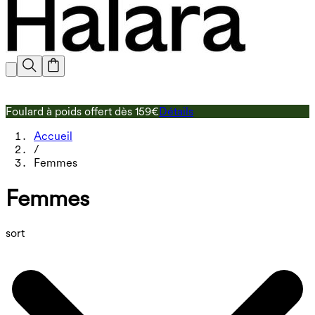
Foulard à poids offert dès 159€
Détails
L
Accueil
/
Femmes
Femmes
sort