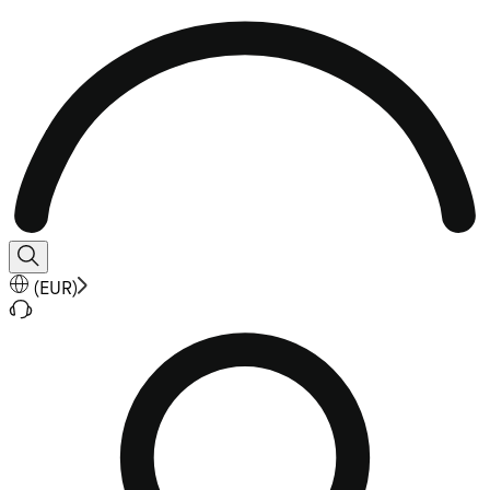
(
EUR
)