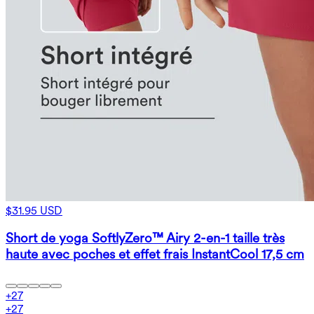
$31.95 USD
Short de yoga SoftlyZero™ Airy 2-en-1 taille très
haute avec poches et effet frais InstantCool 17,5 cm
+
27
+
27