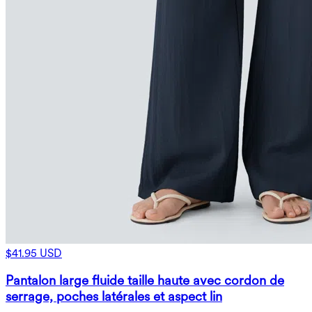
$41.95 USD
Pantalon large fluide taille haute avec cordon de
serrage, poches latérales et aspect lin