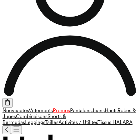
Nouveautés
Vêtements
Promos
Pantalons
Jeans
Hauts
Robes &
Jupes
Combinaisons
Shorts &
Bermudas
Leggings
Tailles
Activités / Utilités
Tissus HALARA