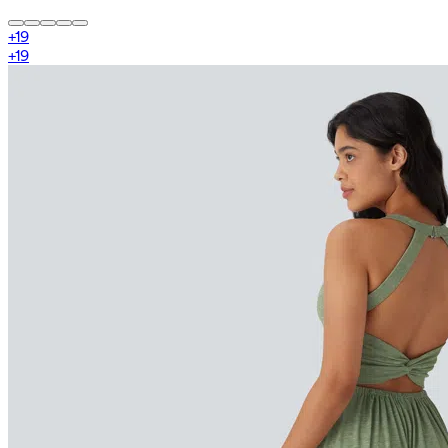
+
19
+
19