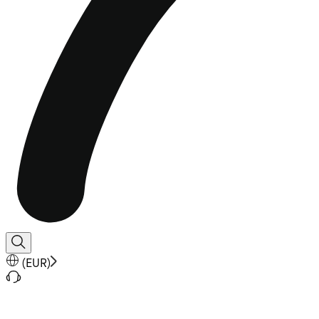
(
EUR
)