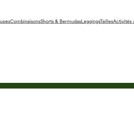
Jupes
Combinaisons
Shorts & Bermudas
Leggings
Tailles
Activités /