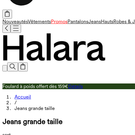
Nouveautés
Vêtements
Promos
Pantalons
Jeans
Hauts
Robes & 
Foulard à poids offert dès 159€
Détails
Accueil
/
Jeans grande taille
Jeans grande taille
sort