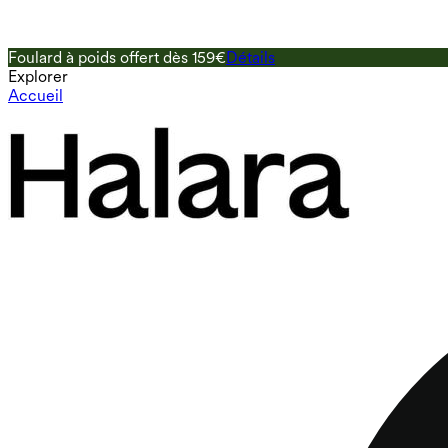
Foulard à poids offert dès 159€
Détails
Explorer
Accueil