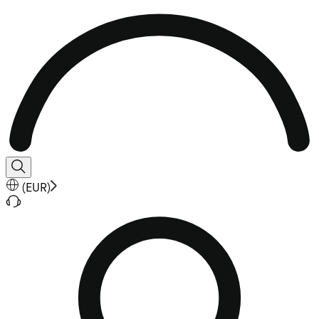
(
EUR
)