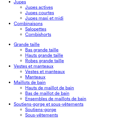
Jupes
Jupes actives
Jupes courtes
Jupes maxi et midi
Combinaisons
Salopettes
Combishorts
Grande taille
Bas grande taille
Hauts grande taille
Robes grande taille
Vestes et manteaux
Vestes et manteaux
Manteaux
Maillots de bain
Hauts de maillot de bain
Bas de maillot de bain
Ensembles de maillots de bain
Soutiens-gorge et sous-vêtements
Soutiens-gorge
Sous-vêtements
T