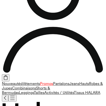
Nouveautés
Vêtements
Promos
Pantalons
Jeans
Hauts
Robes &
Jupes
Combinaisons
Shorts &
Bermudas
Leggings
Tailles
Activités / Utilités
Tissus HALARA