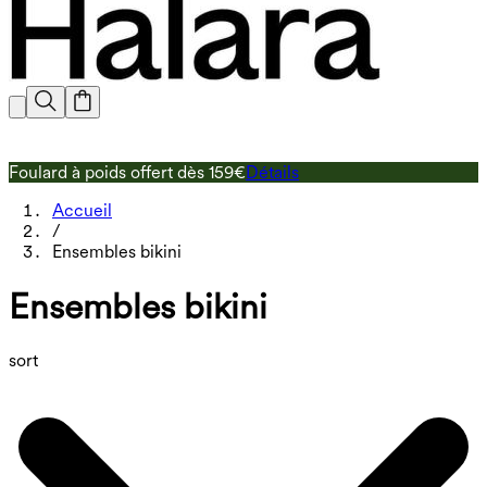
Foulard à poids offert dès 159€
Détails
L
Accueil
/
Ensembles bikini
Ensembles bikini
sort