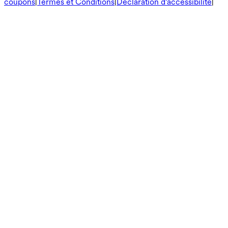
coupons
|
Termes et Conditions
|
Déclaration d'accessibilité
|