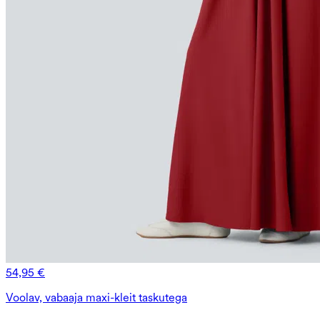
54,95 €
Voolav, vabaaja maxi-kleit taskutega