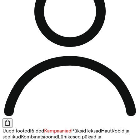
Uued tooted
Riided
Kampaaniad
Püksid
Teksad
Haut
Robid ja
seelikud
Kombinatsioonid
Lühikesed püksid ja