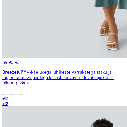
39,95 €
Breezeful™ V-kaelusega lühikeste varrukatega tasku ja
tagant seotava paelaga kiiresti kuivav midi vabaajakleit -
pikem pikkus
+
12
+
12