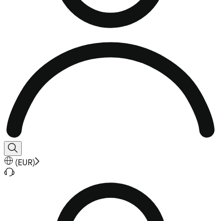
(
EUR
)