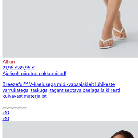
Allkiri
21,95 €
39,95 €
Ajaliselt piiratud pakkumised!
Breezeful™ V-kaelusega midi-vabaajakleit lühikeste
varrukatega, taskuga, tagant seotava paelaga ja kiiresti
kuivavast materjalist
+
10
+
10