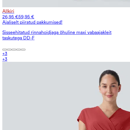
Allkiri
26,95 €
59,95 €
Ajaliselt piiratud pakkumised!
Sisseehitatud rinnahoidjaga õhuline maxi vabaajakleit
taskutega DD-F
+
3
+
3