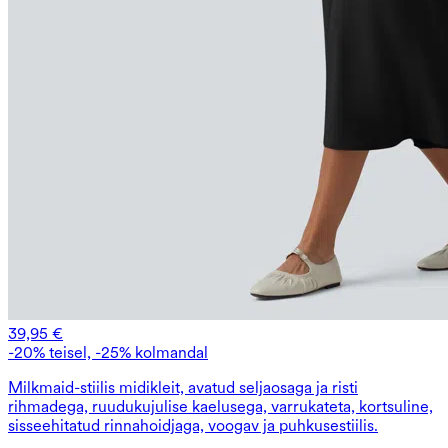
39,95 €
-20% teisel, -25% kolmandal
Milkmaid-stiilis midikleit, avatud seljaosaga ja risti
rihmadega, ruudukujulise kaelusega, varrukateta, kortsuline,
sisseehitatud rinnahoidjaga, voogav ja puhkusestiilis.