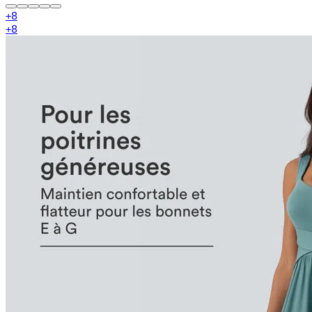
+
8
+
8