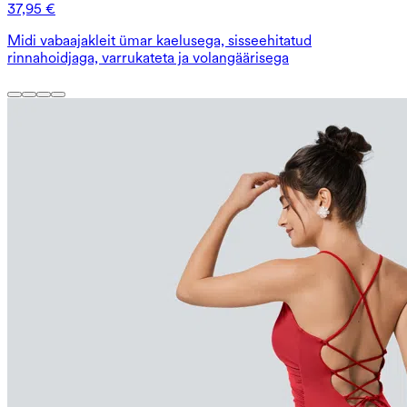
37,95 €
Midi vabaajakleit ümar kaelusega, sisseehitatud
rinnahoidjaga, varrukateta ja volangäärisega