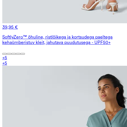
39,95 €
SoftlyZero™ õhuline, ristlõikega ja kortsudega paeltega
kehaümberistuv kleit, jahutava puudutusega - UPF50+
+
5
+
5