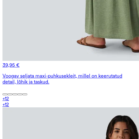
39,95 €
Voogav seljata maxi-puhkusekleit, millel on keerutatud
detail, lõhik ja taskud.
+
12
+
12