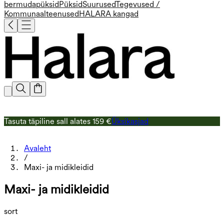
bermudapüksid
Püksid
Suurused
Tegevused /
Kommunaalteenused
HALARA kangad
Tasuta täpiline sall alates 159 €
Üksikasjad
T
Ü
Avaleht
/
Maxi- ja midikleidid
Maxi- ja midikleidid
sort