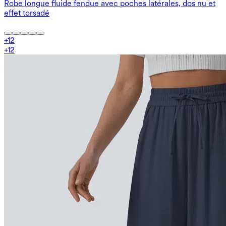
Robe longue fluide fendue avec poches latérales, dos nu et
effet torsadé
+
12
+
12