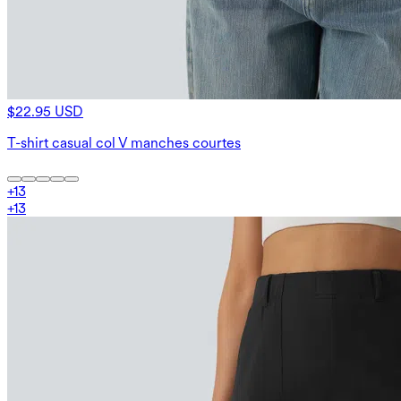
$22.95 USD
T-shirt casual col V manches courtes
+
13
+
13