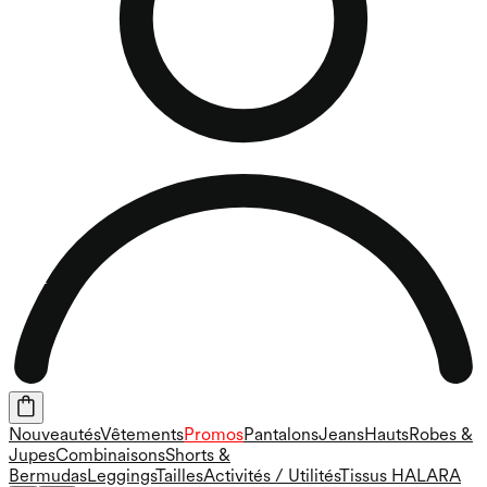
Nouveautés
Vêtements
Promos
Pantalons
Jeans
Hauts
Robes &
Jupes
Combinaisons
Shorts &
Bermudas
Leggings
Tailles
Activités / Utilités
Tissus HALARA