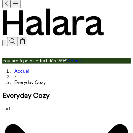
Foulard à poids offert dès 159€
Détails
L
Accueil
/
Everyday Cozy
Everyday Cozy
sort