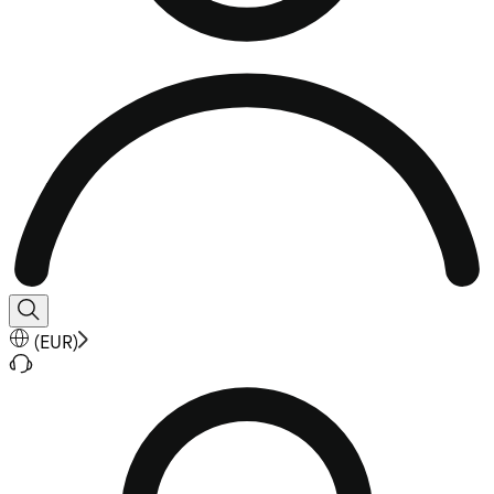
(
EUR
)