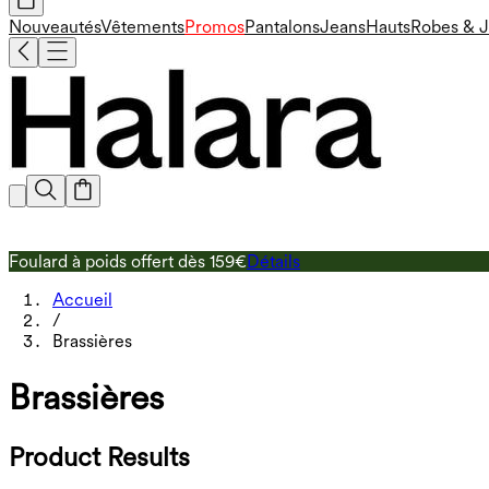
Nouveautés
Vêtements
Promos
Pantalons
Jeans
Hauts
Robes & 
Foulard à poids offert dès 159€
Détails
Accueil
/
Brassières
Brassières
Product Results