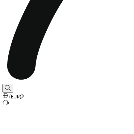
(
EUR
)