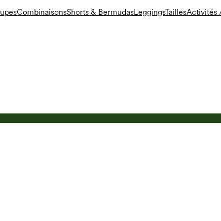
Jupes
Combinaisons
Shorts & Bermudas
Leggings
Tailles
Activités /