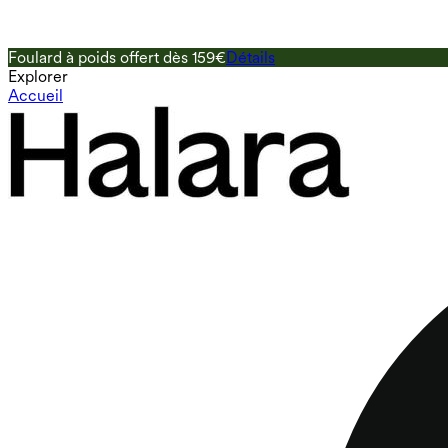
Foulard à poids offert dès 159€
Détails
Explorer
Accueil