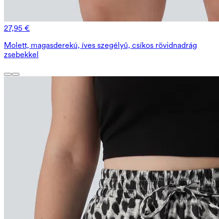
27,95 €
Molett, magasderekú, íves szegélyű, csíkos rövidnadrág
zsebekkel