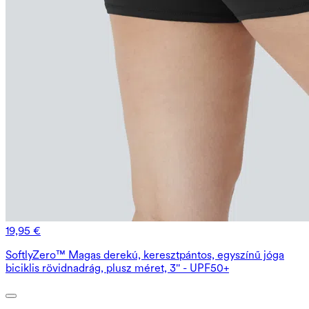
19,95 €
SoftlyZero™ Magas derekú, keresztpántos, egyszínű jóga
biciklis rövidnadrág, plusz méret, 3'' - UPF50+