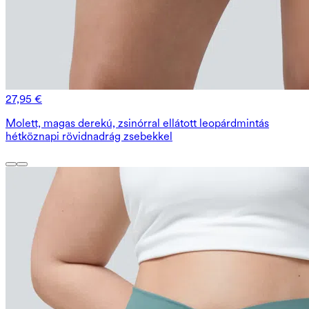
27,95 €
Molett, magas derekú, zsinórral ellátott leopárdmintás
hétköznapi rövidnadrág zsebekkel