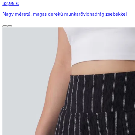
32,95 €
Nagy méretű, magas derekú munkarövidnadrág zsebekkel