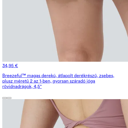
34,95 €
Breezeful™ magas derekú, átlapolt derékrészű, zsebes,
plusz méretű 2 az 1-ben, gyorsan száradó jóga
rövidnadrágok, 4,5"