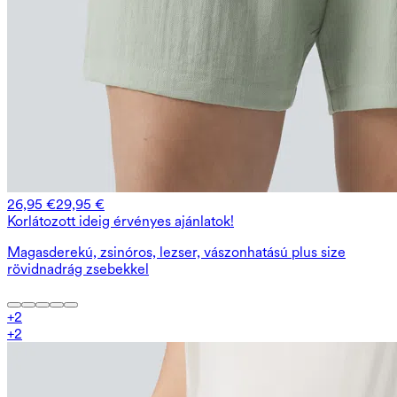
26,95 €
29,95 €
Korlátozott ideig érvényes ajánlatok!
Magasderekú, zsinóros, lezser, vászonhatású plus size
rövidnadrág zsebekkel
+
2
+
2