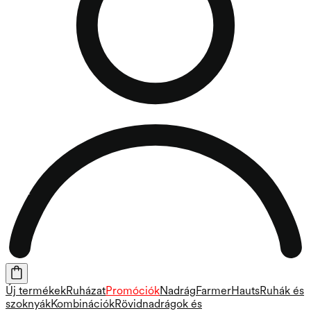
Új termékek
Ruházat
Promóciók
Nadrág
Farmer
Hauts
Ruhák és
szoknyák
Kombinációk
Rövidnadrágok és