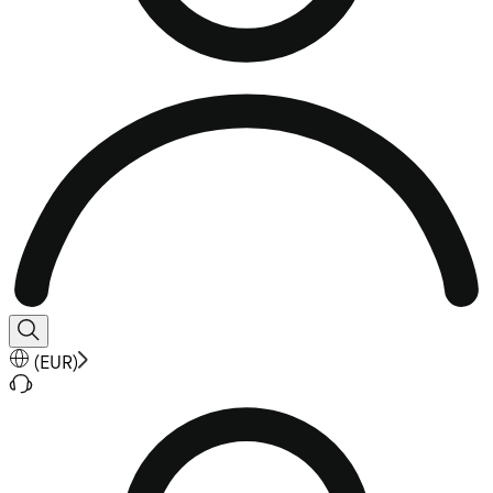
(
EUR
)