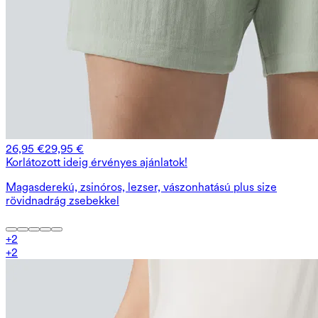
26,95 €
29,95 €
Korlátozott ideig érvényes ajánlatok!
Magasderekú, zsinóros, lezser, vászonhatású plus size
rövidnadrág zsebekkel
+
2
+
2