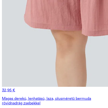
32,95 €
Magas derekú, lenhatású, laza, plusméretű bermuda
rövidnadrág zsebekkel