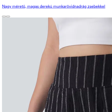
Nagy méretű, magas derekú munkarövidnadrág zsebekkel