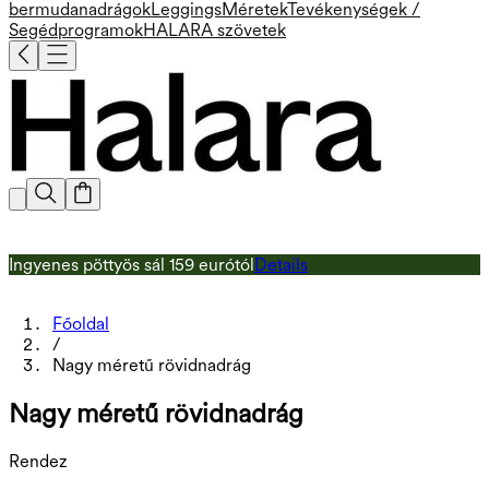
bermudanadrágok
Leggings
Méretek
Tevékenységek /
Segédprogramok
HALARA szövetek
Ingyenes pöttyös sál 159 eurótól
Details
I
D
Főoldal
/
Nagy méretű rövidnadrág
Nagy méretű rövidnadrág
Rendez