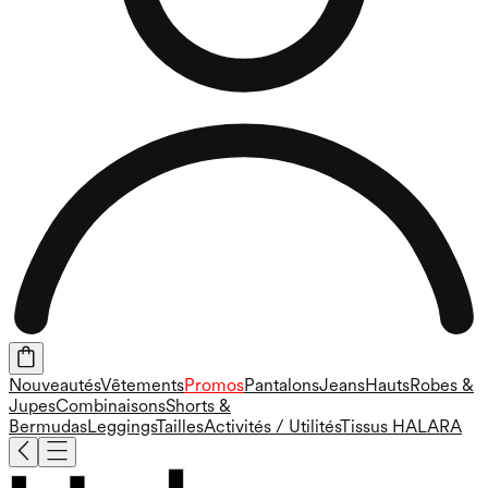
Nouveautés
Vêtements
Promos
Pantalons
Jeans
Hauts
Robes &
Jupes
Combinaisons
Shorts &
Bermudas
Leggings
Tailles
Activités / Utilités
Tissus HALARA