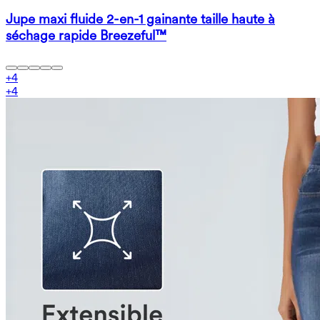
Jupe maxi fluide 2-en-1 gainante taille haute à
séchage rapide Breezeful™
+
4
+
4