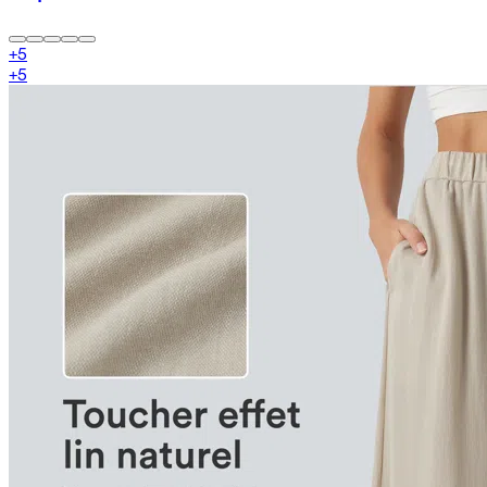
+
5
+
5