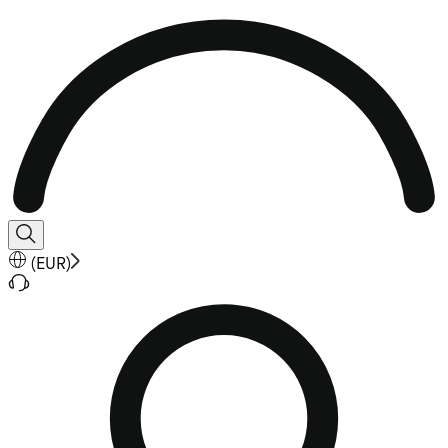
(
EUR
)