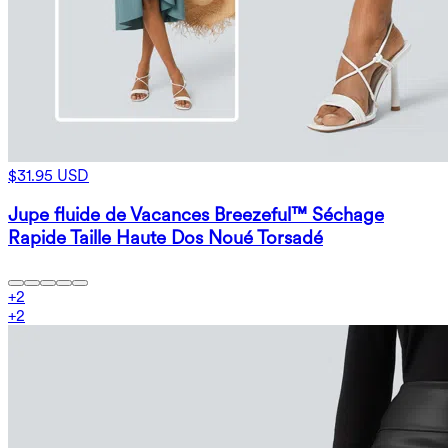
$31.95 USD
Jupe fluide de Vacances Breezeful™ Séchage
Rapide Taille Haute Dos Noué Torsadé
+
2
+
2