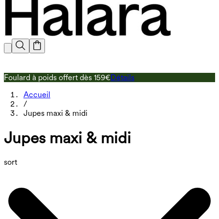
Foulard à poids offert dès 159€
Détails
L
Accueil
/
Jupes maxi & midi
Jupes maxi & midi
sort