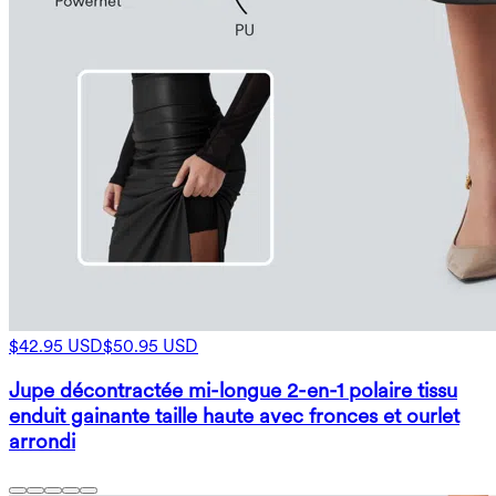
$42.95 USD
$50.95 USD
Jupe décontractée mi-longue 2-en-1 polaire tissu
enduit gainante taille haute avec fronces et ourlet
arrondi