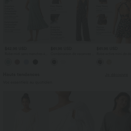
$42.95 USD
$61.95 USD
$61.95 USD
Robe midi sans manches à
Combinaison de vacances à
Robe active mini de d
encolure arrondie avec
pois, dos nu halter,
2-en-1 à petites fleurs,
coussinets amovibles et
coussinets amovibles,
coussinets amovibles,
ourlet à volants
poches et accès facile Easy
poches et accès facile
Peasy
Peasy
Hauts tendances
Je découvre
Vos essentiels au quotidien