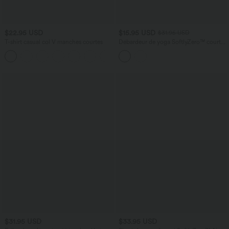
$22.95 USD
$15.95 USD
$31.95 USD
T-shirt casual col V manches courtes
Débardeur de yoga SoftlyZero™ court
col V dos nageur ourlet croisé avec
+9
brassière intégrée effet frais InstantCool,
protection solaire UPF50+
$31.95 USD
$33.95 USD