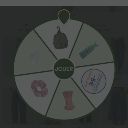
Robes
Pantalons fluides
Combis &
Jeans
Salopettes