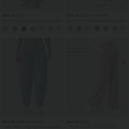
$44.95 USD
$56.95 USD
$61.95 USD
Robe longue fluide fendue avec poches
Jean Barrel 7/8 taille basse Halara Flex™
latérales, dos nu et effet torsadé
avec poches zippées
+8
$56.95 USD
$44.95 USD
$61.95 USD
Halara Flex™ Jogging barrel en denim
2 POUR 69,90€, 3 POUR 99,90€