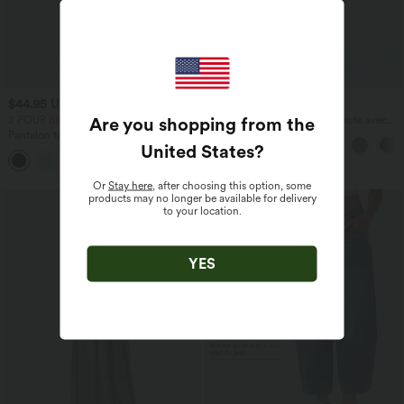
$44.95 USD
$41.95 USD
Are you shopping from the
2 POUR 69,90€, 3 POUR 99,90€
Pantalon large fluide taille haute avec
cordon de serrage, poches latérales et
Pantalon tailleur Halara Flex™
aspect lin
United States
?
DayStretch coupe droite taille haute
+23
avec poches
Or
Stay here
, after choosing this option, some
products may no longer be available for delivery
to your location.
YES