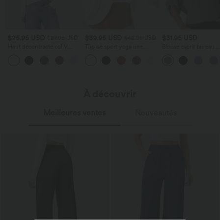
$25.95 USD
$39.95 USD
$31.95 USD
$27.95 USD
$42.95 USD
Haut décontracté col V
Top de sport yoga une
Blouse esprit bureau
manches longues
épaule séchage rapide
défroissage facile, col 
+1
ourlet arrondi asymétrique
manches longues
manches longues avec trous
pouces - Brassière intégrée
À découvrir
Meilleures ventes
Nouveautés